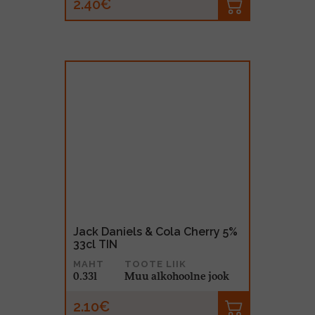
2.40€
Jack Daniels & Cola Cherry 5%
33cl TIN
MAHT
TOOTE LIIK
0.33l
Muu alkohoolne jook
2.10€