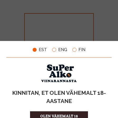
EST
ENG
FIN
Bonaparte Cognac 40% 70cl
MAHT
TOOTE LIIK
KINNITAN, ET OLEN VÄHEMALT 18-
0.7l
Cognac
AASTANE
28.99€
OLEN VÄHEMALT 18