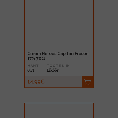
Cream Heroes Capitan Freson
17% 70cl
MAHT
TOOTE LIIK
0.7l
Liköör
14.99€