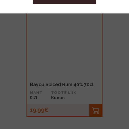
Bayou Spiced Rum 40% 70cl
MAHT
TOOTE LIIK
0.7l
Rumm
19.99€