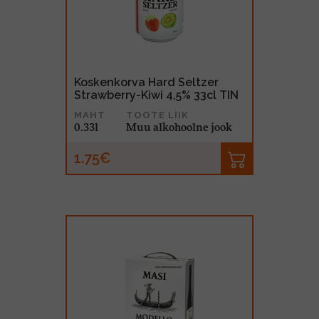
MUU PIIRITUSJOOK
GLÖGI
TEKIILA
HÕRGUTAJA
Koskenkorva Hard Seltzer
Strawberry-Kiwi 4,5% 33cl TIN
MAHT
TOOTE LIIK
0.33l
Muu alkohoolne jook
1.75€