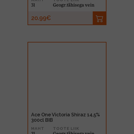
3l
Geogr.tähisega vein
20.99€
Ace One Victoria Shiraz 14,5%
300cl BIB
MAHT
TOOTE LIIK
3l
Geogr.tähisega vein