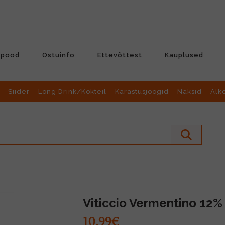
-pood
Ostuinfo
Ettevõttest
Kauplused
Siider
Long Drink/Kokteil
Karastusjoogid
Näksid
Alk
Viticcio Vermentino 12%
10.99€