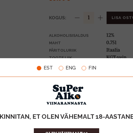
KOGUS:
LISA OST
12%
ALKOHOLISISALDUS
0.75l
MAHT
Itaalia
PÄRITOLURIIK
KGT-vein
TOOTE LIIK
14.65 €/l
ÜHIKU HIND
EST
ENG
FIN
8022591072
KOOD
6
KOGUS KASTIS
KINNITAN, ET OLEN VÄHEMALT 18-AASTAN