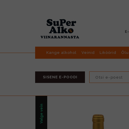
E
Kange alkohol
Veinid
Liköörid
Õlu
SISENE E-POODI
Valge vein