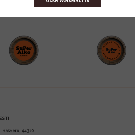
OLEN VÄHEMALT 18
ESTI
11, Rakvere, 44310