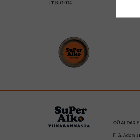
IT BIO 014
OÜ ALDAR E
F. G. Adoffi 