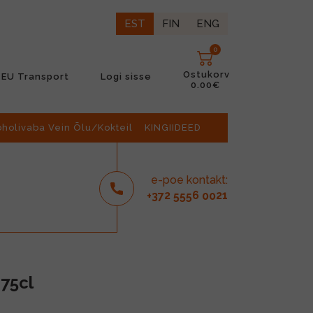
EST
FIN
ENG
0
Ostukorv
EU Transport
Logi sisse
0.00€
oholivaba Vein Õlu/Kokteil
KINGIIDEED
e-poe kontakt:
2
6
21
+37
555
00
 75cl