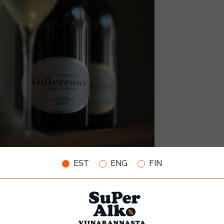
EST
ENG
FIN
iulist palju. Võtame näiteks
Vollereaux’
(häälda “vollroo”) šampanja
da viinamarjapõllud, kust saaki korjata. Põlde on Vollereaux’l kokk
irjutasin looming, sest šampanja puhul on raske öelda toode - see l