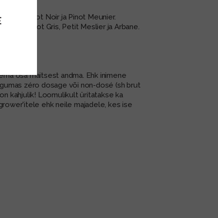
unased Pinot Noir ja Pinot Meunier.
E
lanc, Pinot Gris, Petit Meslier ja Arbane.
1%.
uurema osa maitsest andma. Ehk inimene
 kogumas zéro dosage või non-dosé (sh brut
 on kahjulik! Loomulikult üritatakse ka
 grower'itele ehk neile majadele, kes ise