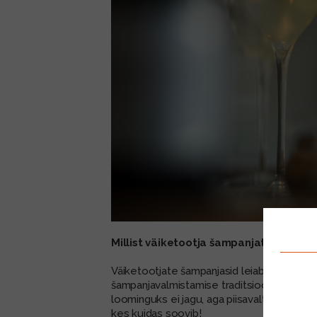
Millist väiketootja šampanjat valida?
Väiketootjate šampanjasid leiab CityAlko ri
šampanjavalmistamise traditsioonidele ka en
loominguks ei jagu, aga piisavalt siiski. K
kes kuidas soovib!