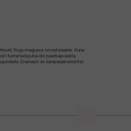
uhkruid. Kogu magusus on naturaalne. Kuna
r’i tunnetada juba üle paarisaja aasta.
ujundada. Enamasti on šampanjameistritel
next