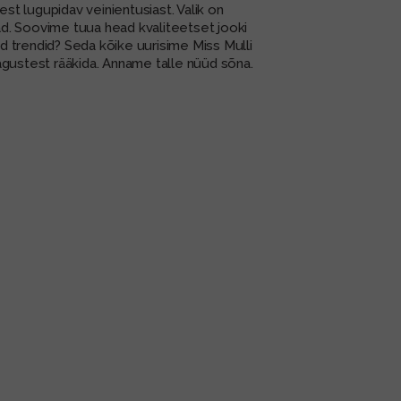
est lugupidav veinientusiast. Valik on
ad. Soovime tuua head kvaliteetset jooki
ad trendid? Seda kõike uurisime Miss Mulli
tagustest rääkida. Anname talle nüüd sõna.