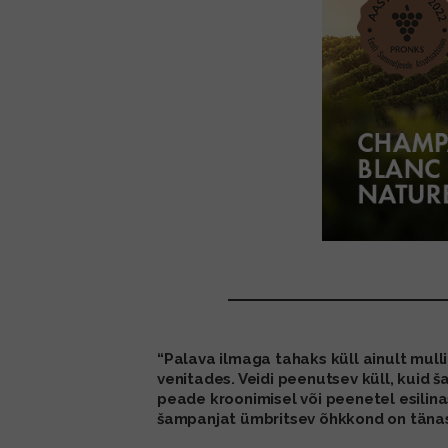
“Palava ilmaga tahaks küll ainult mulli
venitades. Veidi peenutsev küll, kuid
peade kroonimisel või peenetel esilina
šampanjat ümbritsev õhkkond on täna