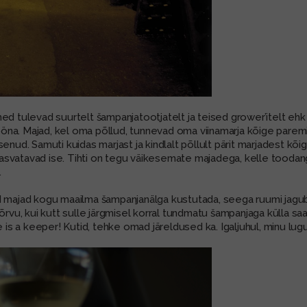
hed tulevad suurtelt šampanjatootjatelt ja teised grower’itelt eh
itööna. Majad, kel oma põllud, tunnevad oma viinamarja kõige parem
enud. Samuti kuidas marjast ja kindlalt põllult pärit marjadest kõ
 kasvatavad ise. Tihti on tegu väikesemate majadega, kelle toodang
.
d majad kogu maailma šampanjanälga kustutada, seega ruumi jagub 
õrvu, kui kutt sulle järgmisel korral tundmatu šampanjaga külla saab
e is a keeper! Kutid, tehke omad järeldused ka. Igaljuhul, minu lu