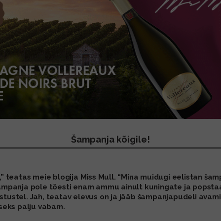
Šampanja kõigile!
,” teatas meie blogija Miss Mull. “Mina muidugi eelistan šamp
 šampanja pole tõesti enam ammu ainult kuningate ja popsta
stustel. Jah, teatav elevus on ja jääb šampanjapudeli avami
seks palju vabam.