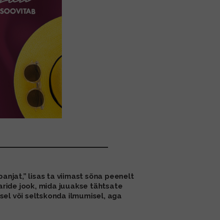
anjat,” lisas ta viimast sõna peenelt
aride jook, mida juuakse tähtsate
sel või seltskonda ilmumisel, aga