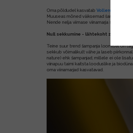
Oma põldudel kasvatab
Vollereaux
kõiki 
Muuseas mõned väiksemad šampanjamajad vil
Nende nelja viimase viinamarja sordi kasvu
Null sekkumine - lähtekoht zéro dosa
Teine suur trend šampanja loomisel on tag
sekkub võimalikult vähe ja laseb piirkonn
nature) ehk šampanjad, millele ei ole lisatu
viinapuu taimi kaitsta looduslike ja biodün
oma viinamarjad kasvatavad.