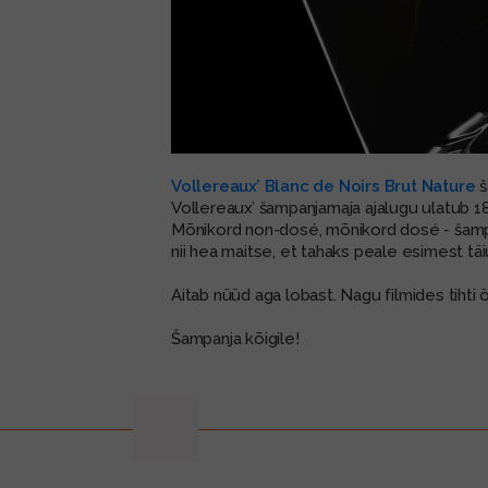
Vollereaux’ Blanc de Noirs Brut Nature
š
Vollereaux’ šampanjamaja ajalugu ulatub 180
Mõnikord non-dosé, mõnikord dosé - šampa
nii hea maitse, et tahaks peale esimest t
Aitab nüüd aga lobast. Nagu filmides tiht
Šampanja kõigile!
prev