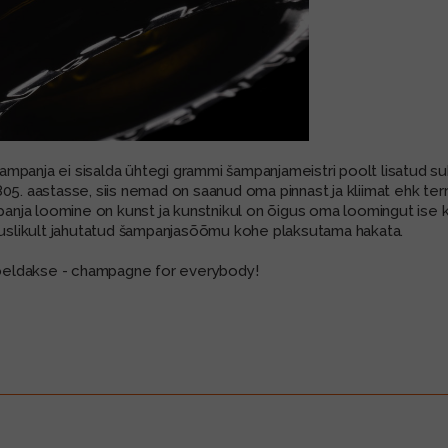
ampanja ei sisalda ühtegi grammi šampanjameistri poolt lisatud s
5. aastasse, siis nemad on saanud oma pinnast ja kliimat ehk terroi
nja loomine on kunst ja kunstnikul on õigus oma loomingut ise k
äiuslikult jahutatud šampanjasõõmu kohe plaksutama hakata.
i öeldakse - champagne for everybody!