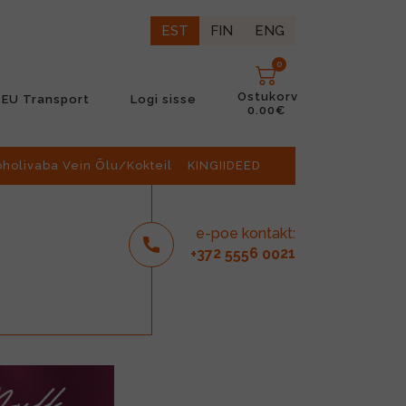
EST
FIN
ENG
0
Ostukorv
EU Transport
Logi sisse
0.00€
oholivaba Vein Õlu/Kokteil
KINGIIDEED
e-poe kontakt:
2
6
21
+37
555
00