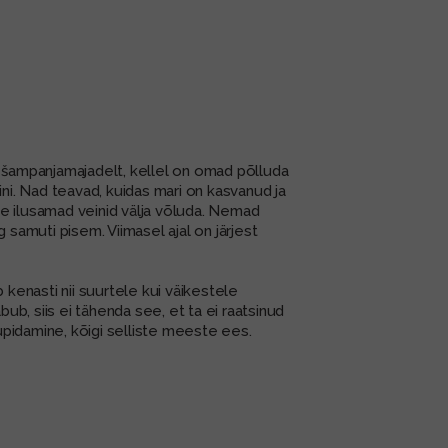
k šampanjamajadelt, kellel on omad põlluda
ini. Nad teavad, kuidas mari on kasvanud ja
ige ilusamad veinid välja võluda. Nemad
 samuti pisem. Viimasel ajal on järjest
kenasti nii suurtele kui väikestele
ub, siis ei tähenda see, et ta ei raatsinud
gupidamine, kõigi selliste meeste ees.