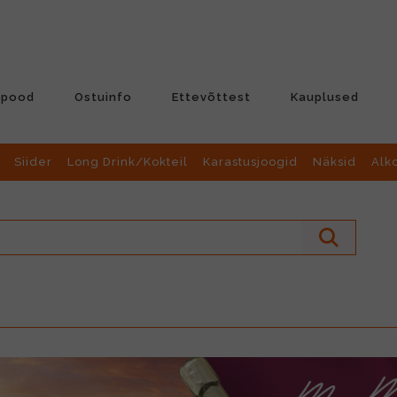
-pood
Ostuinfo
Ettevõttest
Kauplused
Siider
Long Drink/Kokteil
Karastusjoogid
Näksid
Alk