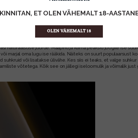
kolme kõige kuulsamat šampanja viinamarja: valge Chardonnay ja p
KINNITAN, ET OLEN VÄHEMALT 18-AASTAN
jelevad ka ülejäänud šampanjas lubatud viinamarjasorte - Pinot B
alad jäävad aga kogu šampanjapiirkonna viinamarjapõldudest alla 
OLEN VÄHEMALT 18
ge
asi naturaalsuse juurde. Maapind ja kliima peaksid joogile ise s
al või marjal oma lugu ise rääkida. Näiteks on suurt populaarsust
d suhkruid või lisatakse ülivähe. Kes siis ei teaks, et valge suhkur
aamiliste võtetega. Kõik see on jällegi iseloomulik ja võimalik just