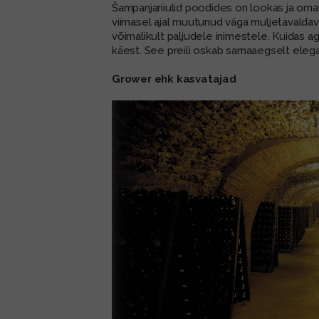
Šampanjariiulid poodides on lookas ja omale
viimasel ajal muutunud väga muljetavalda
võimalikult paljudele inimestele. Kuidas ag
käest. See preili oskab samaaegselt elega
Grower ehk kasvatajad