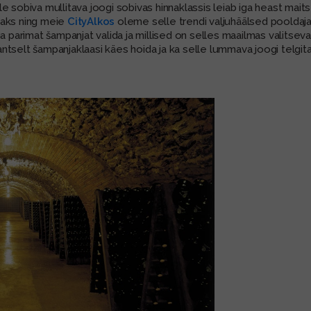
 sobiva mullitava joogi sobivas hinnaklassis leiab iga heast maits
vaks ning meie
CityAlkos
oleme selle trendi valjuhäälsed pooldaj
a parimat šampanjat valida ja millised on selles maailmas valitsev
ntselt šampanjaklaasi käes hoida ja ka selle lummava joogi telgi