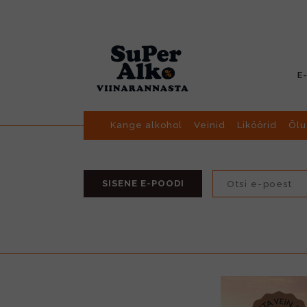
E
Kange alkohol
Veinid
Liköörid
Õlu
SISENE E-POODI