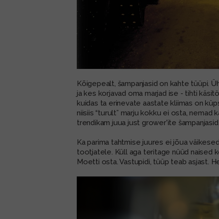
Kõigepealt, šampanjasid on kahte tüüpi. Ü
ja kes korjavad oma marjad ise - tihti käs
kuidas ta erinevate aastate kliimas on küps
niisiis “turult” marju kokku ei osta, nemad
trendikam juua just grower'ite šampanjasid
Ka parima tahtmise juures ei jõua väikese
tootjatele. Küll aga teritage nüüd naised k
Moetti osta. Vastupidi, tüüp teab asjast. H