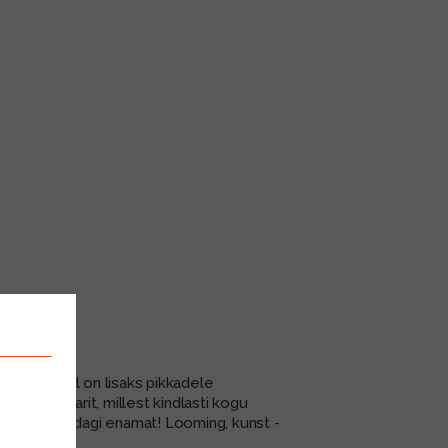
maja, kellel on lisaks pikkadele
u 40 hektarit, millest kindlasti kogu
ihtsalt on midagi enamat! Looming, kunst -