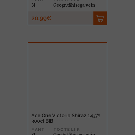
3l
Geogr.tähisega vein
20.99€
Ace One Victoria Shiraz 14,5%
300cl BIB
MAHT
TOOTE LIIK
3l
Geogr.tähisega vein