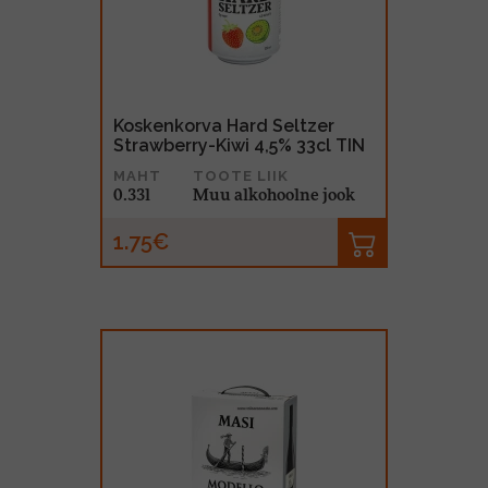
MUU PIIRITUSJOOK
GLÖGI
TEKIILA
HÕRGUTAJA
Koskenkorva Hard Seltzer
Strawberry-Kiwi 4,5% 33cl TIN
MAHT
TOOTE LIIK
0.33l
Muu alkohoolne jook
1.75€