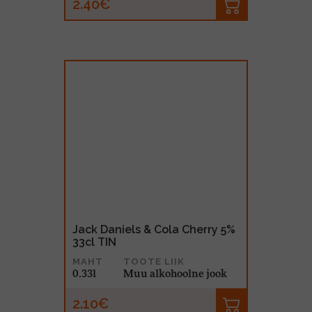
2.40€
Jack Daniels & Cola Cherry 5%
33cl TIN
MAHT
TOOTE LIIK
0.33l
Muu alkohoolne jook
2.10€