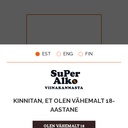
EST
ENG
FIN
Bonaparte Cognac 40% 70cl
MAHT
TOOTE LIIK
KINNITAN, ET OLEN VÄHEMALT 18-
0.7l
Cognac
AASTANE
28.99€
OLEN VÄHEMALT 18