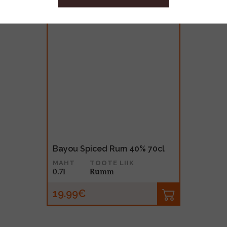
Bayou Spiced Rum 40% 70cl
MAHT
TOOTE LIIK
0.7l
Rumm
19.99€