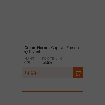
Cream Heroes Capitan Freson
17% 70cl
MAHT
TOOTE LIIK
0.7l
Liköör
14.99€