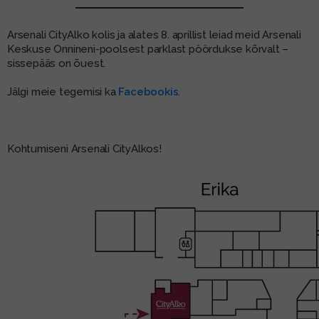
MUU PIIRITUSJOOK
GLÖGI
Arsenali CityAlko kolis ja alates 8. aprillist leiad meid Arsenali
Keskuse Onnineni-poolsest parklast pöördukse kõrvalt –
TEKIILA
HÕRGUTAJA
sissepääs on õuest.
Jälgi meie tegemisi ka
Facebookis
.
Kohtumiseni Arsenali CityAlkos!