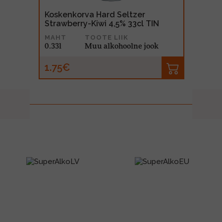
Masi Modello Trevenezie Rosso 12%
300cl BIB
MAHT
TOOTE LIIK
3l
Vein
29.99€
prev
next