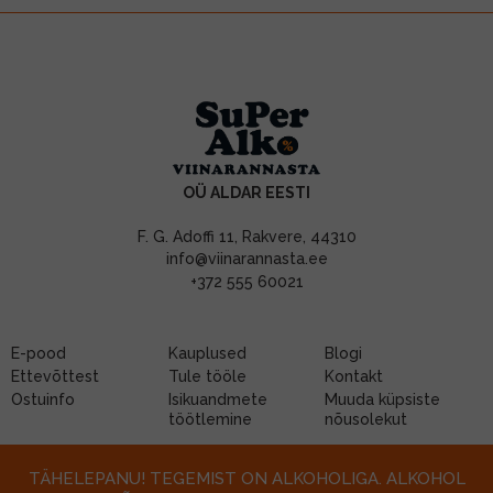
OÜ ALDAR EESTI
F. G. Adoffi 11, Rakvere, 44310
info@viinarannasta.ee
+372 555 60021
E-pood
Kauplused
Blogi
Ettevõttest
Tule tööle
Kontakt
Ostuinfo
Isikuandmete
Muuda küpsiste
töötlemine
nõusolekut
TÄHELEPANU! TEGEMIST ON ALKOHOLIGA. ALKOHOL