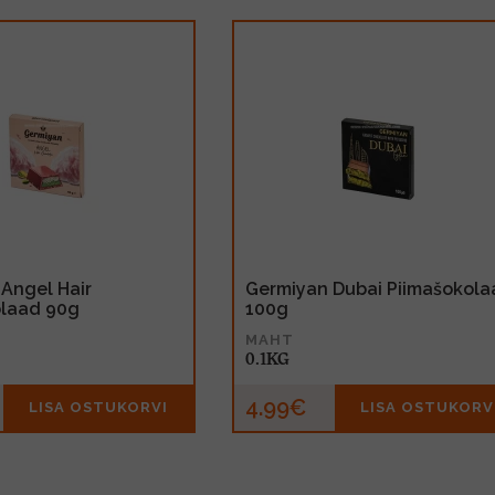
Angel Hair
Germiyan Dubai Piimašokola
olaad 90g
100g
MAHT
0.1KG
4.99€
LISA OSTUKORVI
LISA OSTUKORV