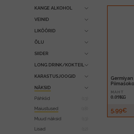
KANGE ALKOHOL
VEINID
LIKÖÖRID
ÕLU
SIIDER
LONG DRINK/KOKTEIL
KARASTUSJOOGID
Germiyan 
Piimašok
NÄKSID
MAHT
0.09KG
Pähklid
(13)
Maiustused
(18)
5.99€
Muud näksid
(13)
Lisad
(12)