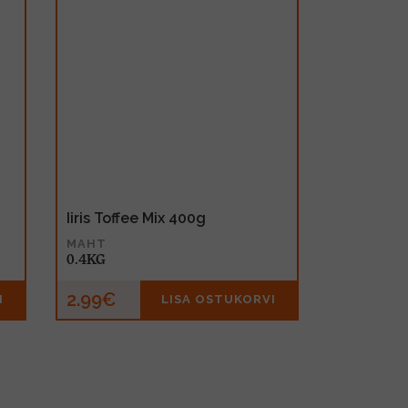
Iiris Toffee Mix 400g
MAHT
0.4KG
2.99€
I
LISA OSTUKORVI