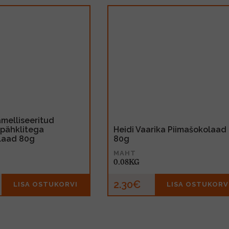
amelliseeritud
apähklitega
Heidi Vaarika Piimašokolaad
laad 80g
80g
MAHT
0.08KG
2.30€
LISA OSTUKORVI
LISA OSTUKORV