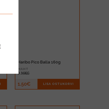
E
Haribo Pico Balla 160g
MAHT
0.16KG
1.50€
I
LISA OSTUKORVI