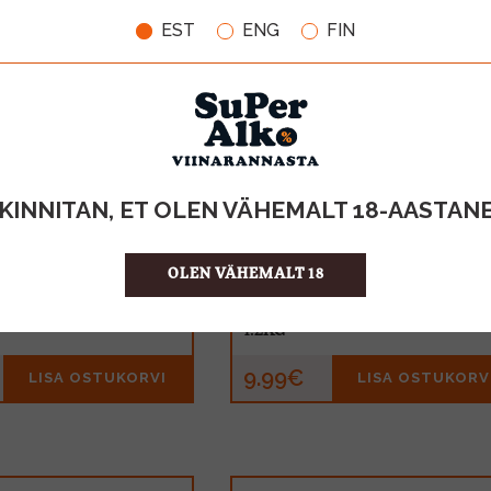
EST
ENG
FIN
KINNITAN, ET OLEN VÄHEMALT 18-AASTAN
OLEN VÄHEMALT 18
lla Stixx 200g
Maoam Frucht Kracher 1,2kg
MAHT
1.2KG
9.99€
LISA OSTUKORVI
LISA OSTUKORV