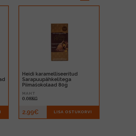
Heidi karamelliseeritud
ad
Sarapuupähkelitega
Piimašokolaad 80g
MAHT
0.08KG
2.99€
I
LISA OSTUKORVI