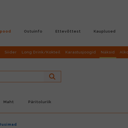
-pood
Ostuinfo
Ettevõttest
Kauplused
Siider
Long Drink/Kokteil
Karastusjoogid
Näksid
Alk
Maht
Päritoluriik
Uusimad