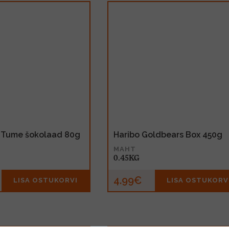
% Tume šokolaad 80g
Haribo Goldbears Box 450g
MAHT
0.45KG
4.99€
LISA OSTUKORVI
LISA OSTUKORV