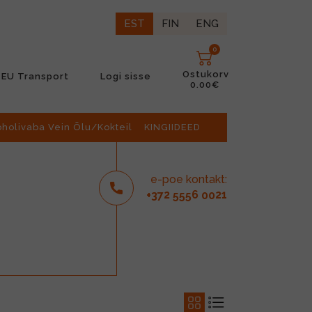
EST
FIN
ENG
0
Ostukorv
EU Transport
Logi sisse
0.00€
oholivaba Vein Õlu/Kokteil
KINGIIDEED
e-poe kontakt:
2
6
21
+37
555
00