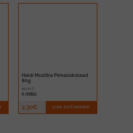
Heidi Mustika Piimašokolaad
80g
MAHT
0.08KG
2.30€
I
LISA OSTUKORVI