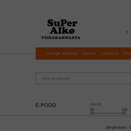
E
Kange alkohol
Veinid
Liköörid
Õlu
E-POOD
Hind
0€
10€
Järjestus: