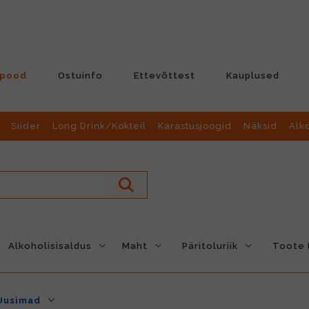
-pood
Ostuinfo
Ettevõttest
Kauplused
Siider
Long Drink/Kokteil
Karastusjoogid
Näksid
Alk
Alkoholisisaldus
Maht
Päritoluriik
Toote L
Uusimad