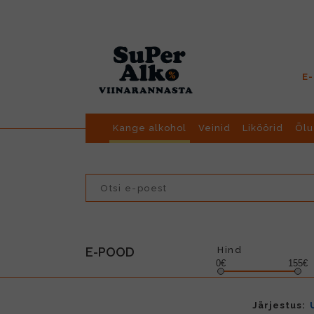
E
Kange alkohol
Veinid
Liköörid
Õlu
E-POOD
Hind
0€
155€
Järjestus: