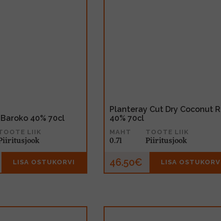
Planteray Cut Dry Coconut 
 Baroko 40% 70cl
40% 70cl
TOOTE LIIK
MAHT
TOOTE LIIK
Piiritusjook
0.7l
Piiritusjook
46.50€
LISA OSTUKORVI
LISA OSTUKORV