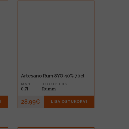
a
Artesano Rum 8YO 40% 70cl
MAHT
TOOTE LIIK
0.7l
Rumm
28.99€
I
LISA OSTUKORVI