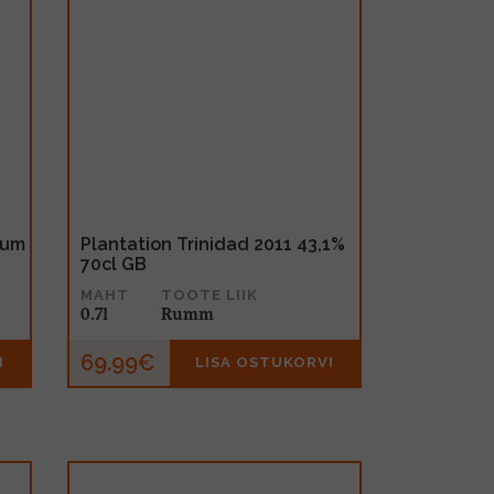
Rum
Plantation Trinidad 2011 43,1%
70cl GB
MAHT
TOOTE LIIK
0.7l
Rumm
69.99€
I
LISA OSTUKORVI