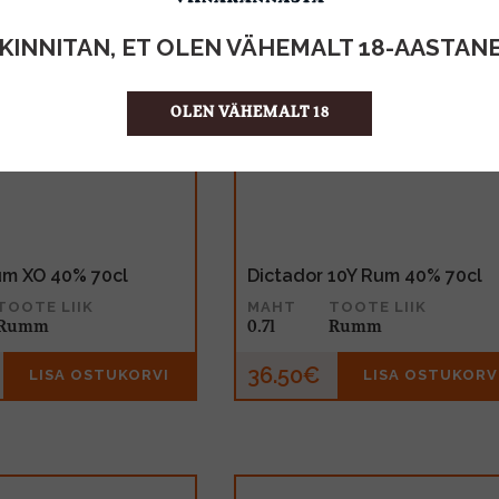
KINNITAN, ET OLEN VÄHEMALT 18-AASTAN
OLEN VÄHEMALT 18
m XO 40% 70cl
Dictador 10Y Rum 40% 70cl
TOOTE LIIK
MAHT
TOOTE LIIK
Rumm
0.7l
Rumm
36.50€
LISA OSTUKORVI
LISA OSTUKORV