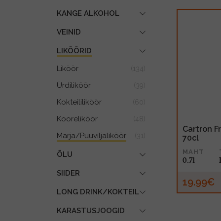
KANGE ALKOHOL
VEINID
LIKÖÖRID
Liköör
(134)
Ürdiliköör
(39)
Kokteililiköör
(60)
Kooreliköör
(48)
Cartron F
Marja/Puuviljaliköör
(31)
70cl
MAHT
ÕLU
0.7l
SIIDER
19.99€
LONG DRINK/KOKTEIL
KARASTUSJOOGID