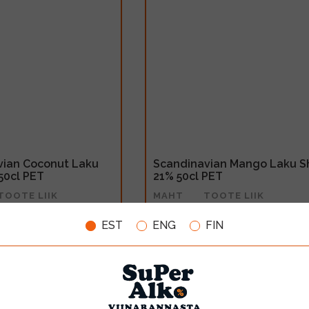
vian Coconut Laku
Scandinavian Mango Laku S
50cl PET
21% 50cl PET
TOOTE LIIK
MAHT
TOOTE LIIK
Liköör
0.5l
Liköör
EST
ENG
FIN
11.50€
LISA OSTUKORVI
LISA OSTUKORV