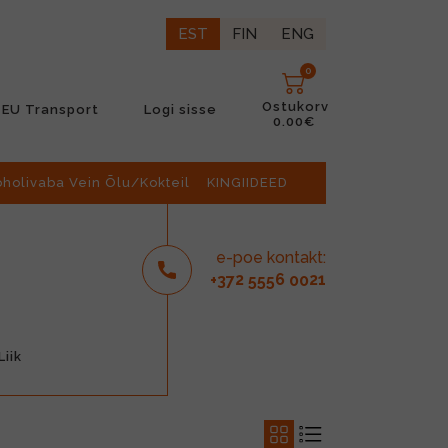
EST
FIN
ENG
0
Ostukorv
EU Transport
Logi sisse
0.00€
oholivaba Vein Õlu/Kokteil
KINGIIDEED
e-poe kontakt:
2
6
21
+37
555
00
iik