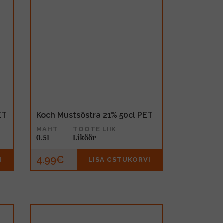
ET
Koch Mustsõstra 21% 50cl PET
MAHT
TOOTE LIIK
0.5l
Liköör
4.99€
I
LISA OSTUKORVI