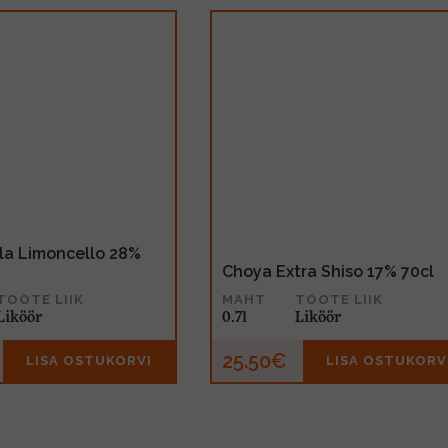
lla Limoncello 28%
Choya Extra Shiso 17% 70cl
TOOTE LIIK
MAHT
TOOTE LIIK
Liköör
0.7l
Liköör
25.50€
LISA OSTUKORVI
LISA OSTUKORV