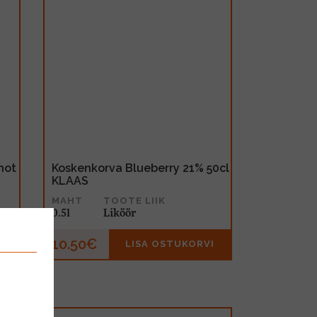
hot
Koskenkorva Blueberry 21% 50cl
KLAAS
MAHT
TOOTE LIIK
0.5l
Liköör
10.50€
I
LISA OSTUKORVI