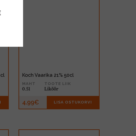
E
cl
Koch Vaarika 21% 50cl
MAHT
TOOTE LIIK
0.5l
Liköör
4.99€
I
LISA OSTUKORVI