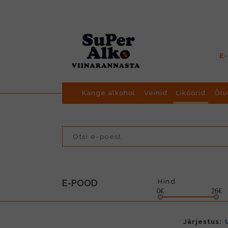
E
Kange alkohol
Veinid
Liköörid
Õlu
E-POOD
Hind
0€
26€
Järjestus: