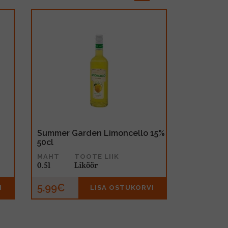
Summer Garden Limoncello 15%
50cl
MAHT
TOOTE LIIK
0.5l
Liköör
5.99€
I
LISA OSTUKORVI