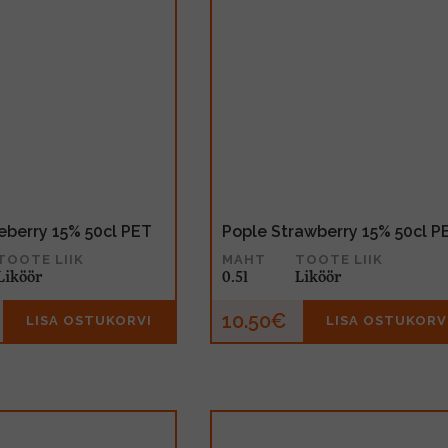
eberry 15% 50cl PET
Pople Strawberry 15% 50cl P
TOOTE LIIK
MAHT
TOOTE LIIK
Liköör
0.5l
Liköör
10.50€
LISA OSTUKORVI
LISA OSTUKORV