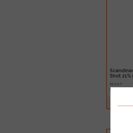
Scandina
Shot 21% 
MAHT
0.5l
11.50€