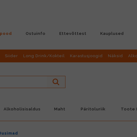
-pood
Ostuinfo
Ettevõttest
Kauplused
Siider
Long Drink/Kokteil
Karastusjoogid
Näksid
Alk
Alkoholisisaldus
Maht
Päritoluriik
Toote L
Uusimad