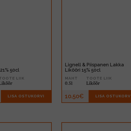
Lignell & Piispanen Lakka
 21% 50cl
Likööri 15% 50cl
TOOTE LIIK
MAHT
TOOTE LIIK
Liköör
0.5l
Liköör
10.50€
LISA OSTUKORVI
LISA OSTUKORV