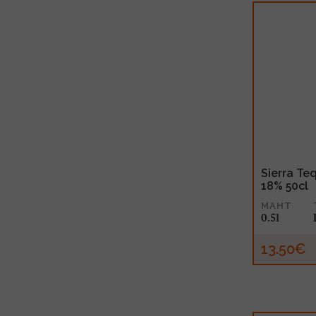
Sierra Teq
18% 50cl
MAHT
0.5l
13.50€