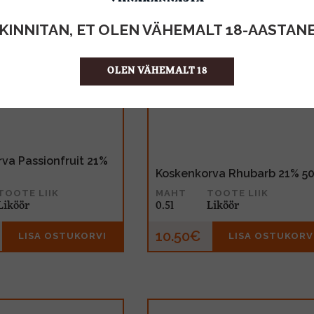
KINNITAN, ET OLEN VÄHEMALT 18-AASTAN
OLEN VÄHEMALT 18
va Passionfruit 21%
Koskenkorva Rhubarb 21% 50
TOOTE LIIK
MAHT
TOOTE LIIK
Liköör
0.5l
Liköör
10.50€
LISA OSTUKORVI
LISA OSTUKORV