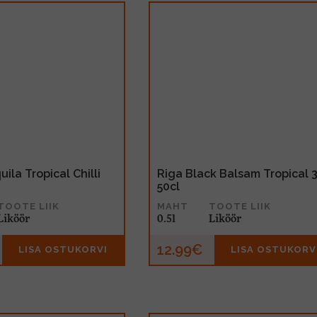
uila Tropical Chilli
Riga Black Balsam Tropical 
50cl
TOOTE LIIK
MAHT
TOOTE LIIK
Liköör
0.5l
Liköör
12.99€
LISA OSTUKORVI
LISA OSTUKORV