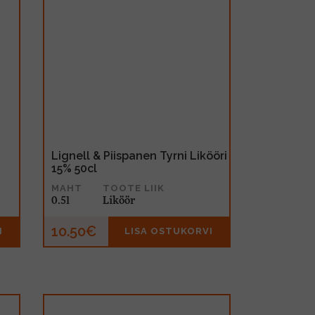
Lignell & Piispanen Tyrni Likööri
15% 50cl
MAHT
TOOTE LIIK
0.5l
Liköör
10.50€
I
LISA OSTUKORVI