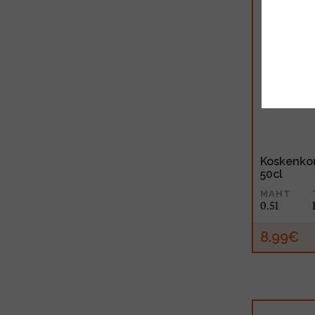
Koskenkor
50cl
MAHT
0.5l
8.99€