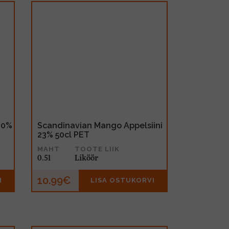
30%
Scandinavian Mango Appelsiini
23% 50cl PET
MAHT
TOOTE LIIK
0.5l
Liköör
10.99€
I
LISA OSTUKORVI