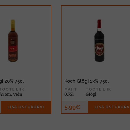
gi 20% 75cl
Koch Glögi 13% 75cl
TOOTE LIIK
MAHT
TOOTE LIIK
Arom. vein
0.75l
Glögi
5.99€
LISA OSTUKORVI
LISA OSTUKORV