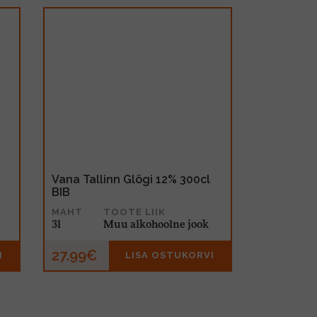
Vana Tallinn Glögi 12% 300cl
BIB
MAHT
TOOTE LIIK
3l
Muu alkohoolne jook
27.99€
I
LISA OSTUKORVI