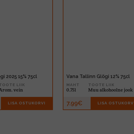
gi 2025 15% 75cl
Vana Tallinn Glögi 12% 75cl
TOOTE LIIK
MAHT
TOOTE LIIK
Arom. vein
0.75l
Muu alkohoolne jook
7.99€
LISA OSTUKORVI
LISA OSTUKORV