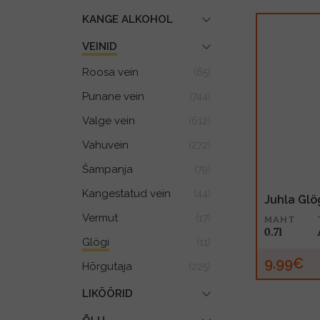
KANGE ALKOHOL
VEINID
Roosa vein
(65)
Punane vein
(744)
Valge vein
(612)
Vahuvein
(272)
Šampanja
(79)
Kangestatud vein
(44)
Juhla Glö
Vermut
(17)
MAHT
0.7l
Glögi
(11)
9.99€
Hõrgutaja
(225)
LIKÖÖRID