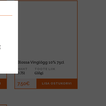
E
Blossa Vinglögg 10% 75cl
MAHT
TOOTE LIIK
0.75l
Glögi
7.50€
I
LISA OSTUKORVI