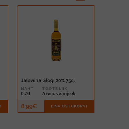
Jaloviina Glögi 20% 75cl
MAHT
TOOTE LIIK
0.75l
Arom. veinijook
8.99€
I
LISA OSTUKORVI