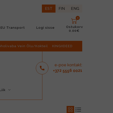
EST
FIN
ENG
0
Ostukorv
EU Transport
Logi sisse
0.00€
oholivaba Vein Õlu/Kokteil
KINGIIDEED
e-poe kontakt:
2
6
21
+37
555
00
iik