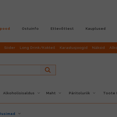
-pood
Ostuinfo
Ettevõttest
Kauplused
Siider
Long Drink/Kokteil
Karastusjoogid
Näksid
Alk
Alkoholisisaldus
Maht
Päritoluriik
Toote L
Uusimad