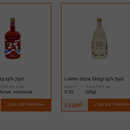
25 15% 75cl
Loimu 2024 Glögi 15% 75cl
TOOTE LIIK
MAHT
TOOTE LIIK
Arom. veinijook
0.75l
Glögi
13.99€
LISA OSTUKORVI
LISA OSTUKORV