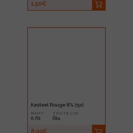
1.50€
Kasteel Rouge 8% 75cl
MAHT
TOOTE LIIK
0.75l
Õlu
8.99€