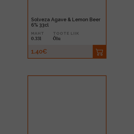
Solveza Agave & Lemon Beer
6% 33cl
MAHT
TOOTE LIIK
0.33l
Õlu
1.40€