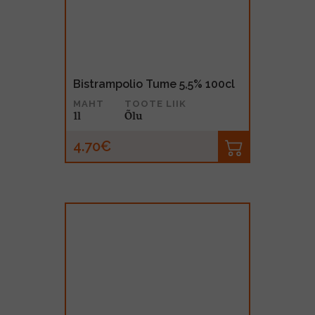
Bistrampolio Tume 5,5% 100cl
MAHT
TOOTE LIIK
1l
Õlu
4.70€