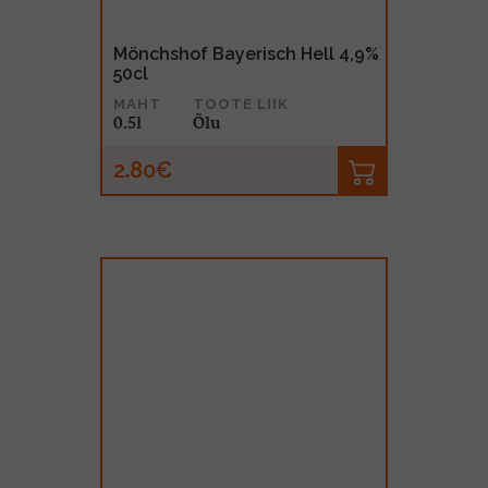
Mönchshof Bayerisch Hell 4,9%
50cl
MAHT
TOOTE LIIK
0.5l
Õlu
2.80€