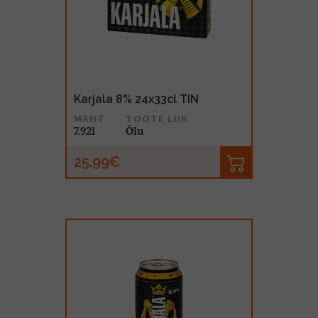
MUU PIIRITUSJOOK
GLÖGI
TEKIILA
HÕRGUTAJA
Karjala 8% 24x33cl TIN
MAHT
TOOTE LIIK
7.92l
Õlu
25.99€