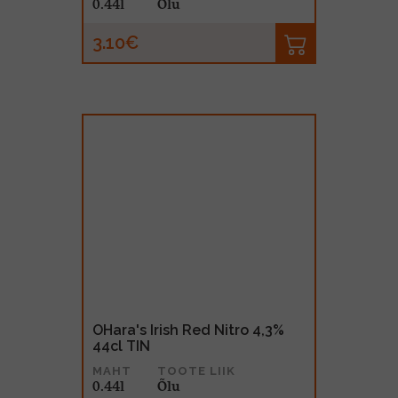
0.44l
Õlu
3.10€
OHara's Irish Red Nitro 4,3%
44cl TIN
MAHT
TOOTE LIIK
0.44l
Õlu