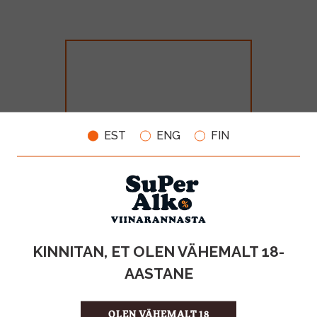
EST
ENG
FIN
St. Louis Kriek Lambic 4% 25cl
MAHT
TOOTE LIIK
KINNITAN, ET OLEN VÄHEMALT 18-
0.25l
Õlu
AASTANE
2.60€
OLEN VÄHEMALT 18