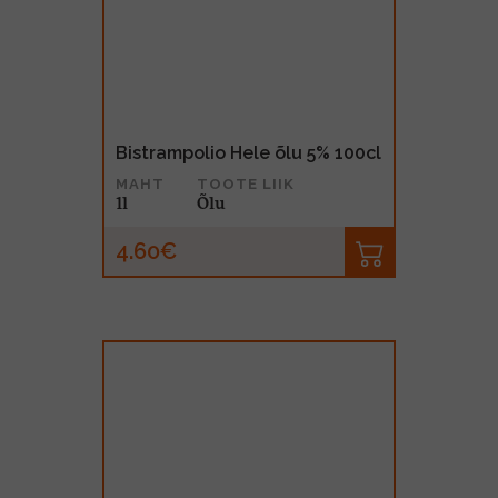
Bistrampolio Hele õlu 5% 100cl
MAHT
TOOTE LIIK
1l
Õlu
4.60€