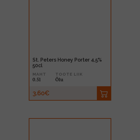
St. Peters Honey Porter 4,5%
50cl
MAHT
TOOTE LIIK
0.5l
Õlu
3.60€