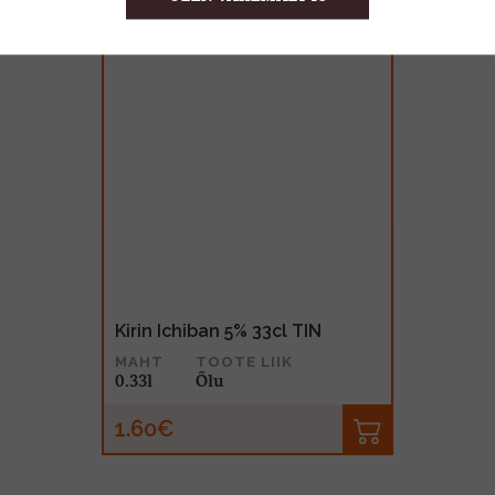
Kirin Ichiban 5% 33cl TIN
MAHT
TOOTE LIIK
0.33l
Õlu
1.60€