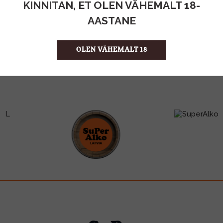
KINNITAN, ET OLEN VÄHEMALT 18-
AASTANE
SupPerAlko kauplus Sadama Turg E-P 10:00-19:00
Kai 6 Tallinn 10111
info@viinarannasta.ee
OLEN VÄHEMALT 18
+37255567082