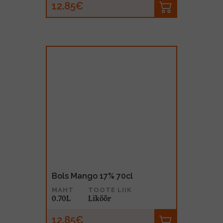
12.85€
Bols Mango 17% 70cl
MAHT
TOOTE LIIK
0.70L
Liköör
12.85€