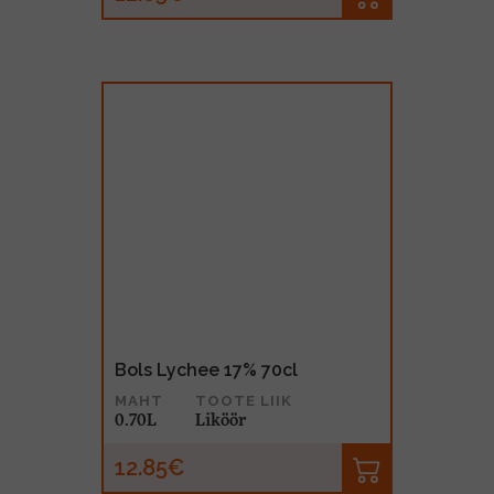
Bols Lychee 17% 70cl
MAHT
TOOTE LIIK
0.70L
Liköör
12.85€