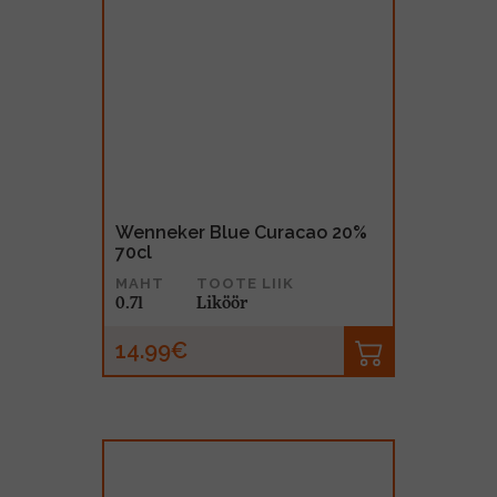
Wenneker Blue Curacao 20%
70cl
MAHT
TOOTE LIIK
0.7l
Liköör
14.99€