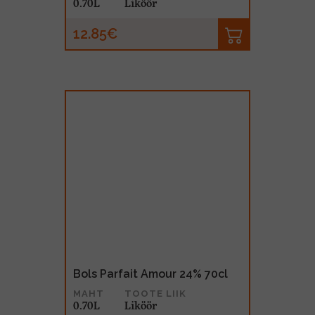
0.70L
Liköör
12.85€
Bols Parfait Amour 24% 70cl
MAHT
TOOTE LIIK
0.70L
Liköör