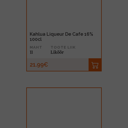
Kahlua Liqueur De Cafe 16%
100cl
MAHT
TOOTE LIIK
1l
Liköör
21.99€