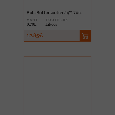
Bols Butterscotch 24% 70cl
MAHT
TOOTE LIIK
0.70L
Liköör
12.85€