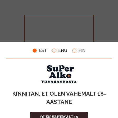
EST
ENG
FIN
Bols Cacao White 24% 70cl
MAHT
TOOTE LIIK
KINNITAN, ET OLEN VÄHEMALT 18-
0.70L
Liköör
AASTANE
12.85€
OLEN VÄHEMALT 18