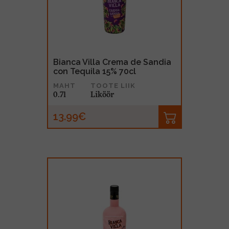
MUU PIIRITUSJOOK
GLÖGI
TEKIILA
HÕRGUTAJA
Bianca Villa Crema de Sandia
con Tequila 15% 70cl
MAHT
TOOTE LIIK
0.7l
Liköör
13.99€