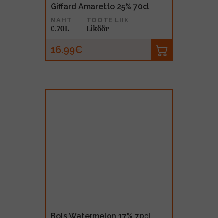
Giffard Amaretto 25% 70cl
MAHT
TOOTE LIIK
0.70L
Liköör
16.99€
Bols Watermelon 17% 70cl