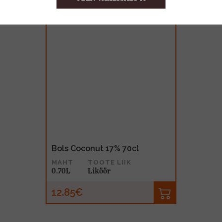
Bols Coconut 17% 70cl
MAHT
TOOTE LIIK
0.70L
Liköör
12.85€