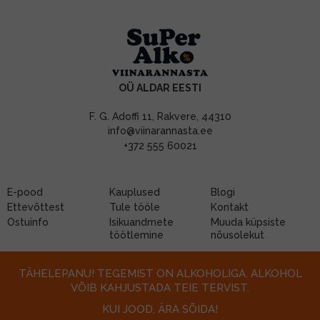
OÜ ALDAR EESTI
F. G. Adoffi 11, Rakvere, 44310
info@viinarannasta.ee
+372 555 60021
E-pood
Kauplused
Blogi
Ettevõttest
Tule tööle
Kontakt
Ostuinfo
Isikuandmete
Muuda küpsiste
töötlemine
nõusolekut
TÄHELEPANU! TEGEMIST ON ALKOHOLIGA. ALKOHOL
VÕIB KAHJUSTADA TEIE TERVIST.
KUI JOOD, ÄRA SÕIDA!