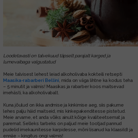
Loodetavasti on talvekuud täpselt parajalt karged ja
lumevaibaga valgustatud
Meie talvisest lehest leiad alkoholivaba kokteili retsepti
Maasika-rabarberi Bellini
, mida on väga lihtne ka kodus teha
– 5 minutit ja valmis! Maasikas ja rabarber koos maitsevad
imehästi, ka alkoholivabalt.
Kuna jõulud on ikka andmise ja kinkimise aeg, siis pakume
lehes palju häid maitseid, mis kinkepakenditesse pistetud.
Meie arvame, et anda võiks ainult kõige kvaliteetsemat ja
paremat. Selleks tarbeks on paljud meie tootjad pannud
pudelid imekaunitesse karpidesse, mõni lisanud ka klaasi(d) ja
ennäe – kingitus ongi valmis!