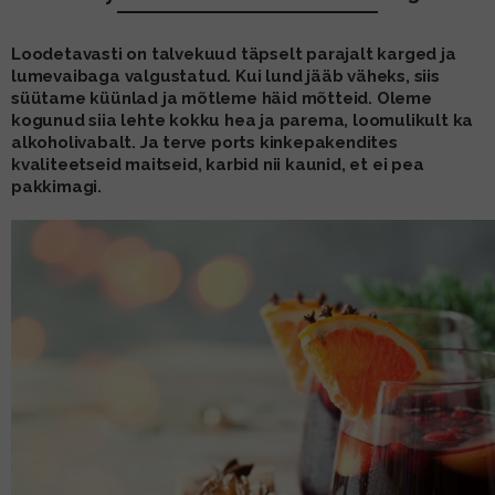
MUU PIIRITUSJOOK
GLÖGI
Loodetavasti on talvekuud täpselt parajalt karged ja
lumevaibaga valgustatud. Kui lund jääb väheks, siis
TEKIILA
HÕRGUTAJA
süütame küünlad ja mõtleme häid mõtteid. Oleme
kogunud siia lehte kokku hea ja parema, loomulikult ka
alkoholivabalt. Ja terve ports kinkepakendites
kvaliteetseid maitseid, karbid nii kaunid, et ei pea
pakkimagi.