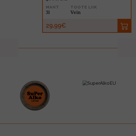
MAHT
TOOTE LIIK
3l
Vein
29.99€
prev
next