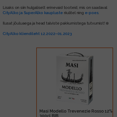
Lisaks on siin hulgaliselt erinevaid tooteid, mis on saadaval
CityAlko ja SuperAlko kaupluste
riiulitel ning
e-poes
.
Ilusat jõuluaega ja head talviste pakkumistega tutvumist! ❄️
CityAlko kliendileht 12.2022–01.2023
Masi Modello Trevenezie Rosso 12%
300cl BIB