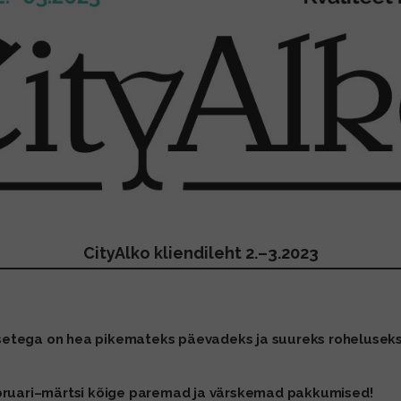
CityAlko kliendileht 2.–3.2023
itsetega on hea pikemateks päevadeks ja suureks roheluseks
bruari–märtsi kõige paremad ja värskemad pakkumised!