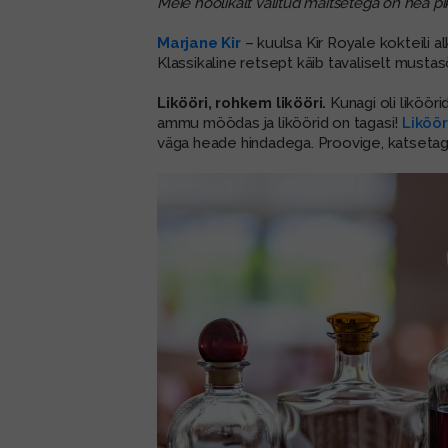
Meie hoolikalt valitud maitsetega on hea 
Marjane Kir
– kuulsa Kir Royale kokteili a
Klassikaline retsept käib tavaliselt mustas
Likööri, rohkem likööri.
Kunagi oli likööri
ammu möödas ja liköörid on tagasi!
Likööri
väga heade hindadega. Proovige, katseta