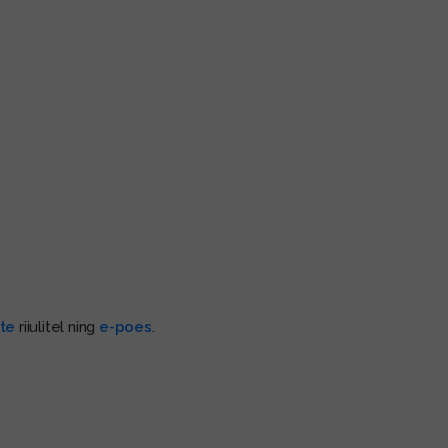
ste
riiulitel ning
e-poes
.