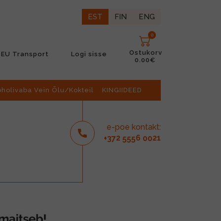
EST
FIN
ENG
0
Ostukorv
EU Transport
Logi sisse
0.00€
oholivaba Vein Õlu/Kokteil
KINGIIDEED
e-poe kontakt:
2
6
21
+37
555
00