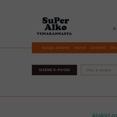
E
Kange alkohol
Veinid
Liköörid
Õlu
SISENE E-POODI