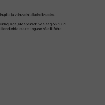
irupiks ja vahuveini alkoholivabaks.
a kuidagi liiga „kleepekad“. See aeg on nüüd
kliendilehte suure koguse häid likööre,