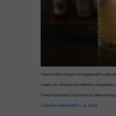
Hea kokteili retsept on kõigepealt kvalitee
Lisaks on värskes kliendilehes hulgaliselt
Head kirjulehelist lugemist ja pakkumisteg
CityAlko kliendileht 2.–3. 2023