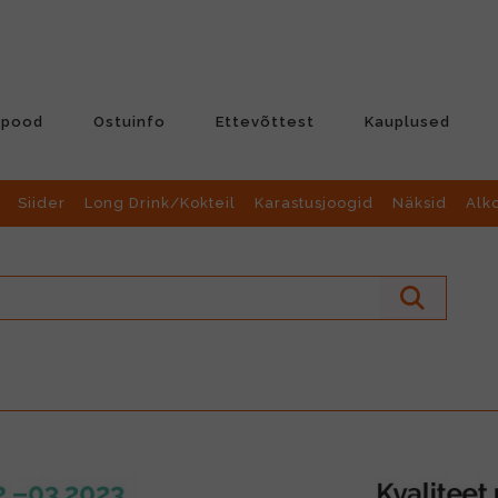
-pood
Ostuinfo
Ettevõttest
Kauplused
Siider
Long Drink/Kokteil
Karastusjoogid
Näksid
Alk