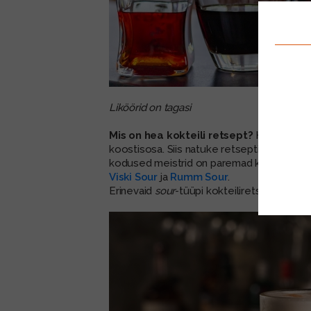
Liköörid on tagasi
Mis on hea kokteili retsept?
Hea kokteili
koostisosa. Siis natuke retsepti jälgimist
kodused meistrid on paremad kui professi
Viski Sour
ja
Rumm Sour
.
Erinevaid
sour
-tüüpi kokteiliretsepte lei