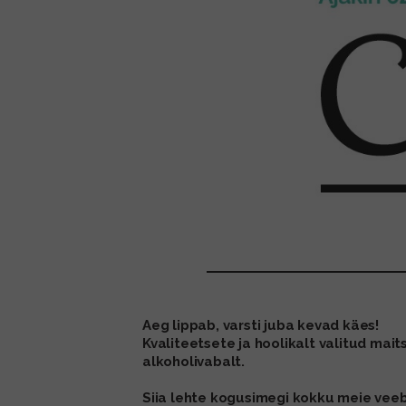
Aeg lippab, varsti juba kevad käes!
Kvaliteetsete ja hoolikalt valitud ma
alkoholivabalt.
Siia lehte kogusimegi kokku meie vee