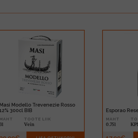
Sarti Rosa 14% 70cl
S
MAHT
TOOTE LIIK
0.7l
Muu alkohoolne jook
0
16.99€
LISA OSTUKORVI