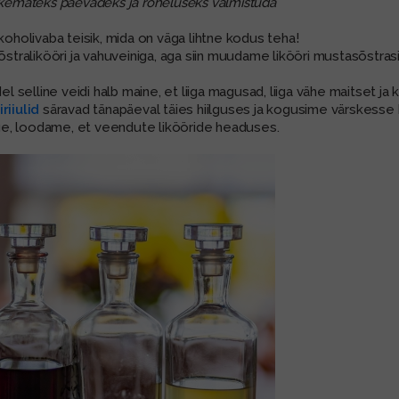
pikemateks päevadeks ja roheluseks valmistuda
lkoholivaba teisik, mida on väga lihtne kodus teha!
õstralikööri ja vahuveiniga, aga siin muudame likööri mustasõstrasi
del selline veidi halb maine, et liiga magusad, liiga vähe maitset j
riiulid
säravad tänapäeval täies hiilguses ja kogusime värskesse 
ge, loodame, et veendute likööride headuses.