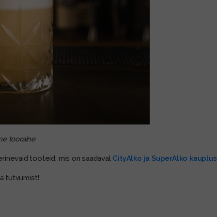
tne tooraine
 erinevaid tooteid, mis on saadaval
CityAlko ja SuperAlko kauplu
a tutvumist!