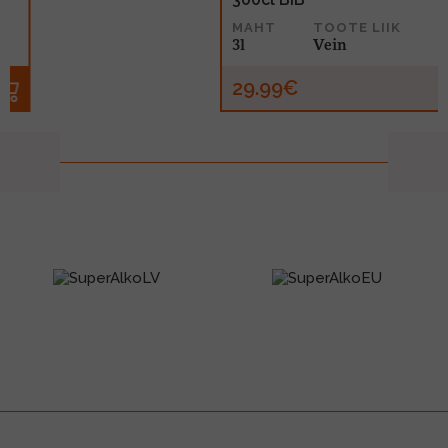
MAHT
TOOTE LIIK
3l
Vein
29.99€
prev
next