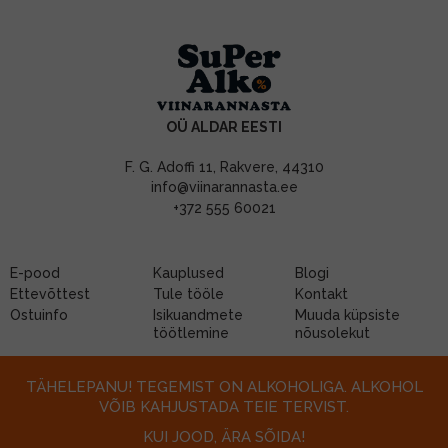
OÜ ALDAR EESTI
F. G. Adoffi 11, Rakvere, 44310
info@viinarannasta.ee
+372 555 60021
E-pood
Kauplused
Blogi
Ettevõttest
Tule tööle
Kontakt
Ostuinfo
Isikuandmete
Muuda küpsiste
töötlemine
nõusolekut
TÄHELEPANU! TEGEMIST ON ALKOHOLIGA. ALKOHOL
VÕIB KAHJUSTADA TEIE TERVIST.
KUI JOOD, ÄRA SÕIDA!