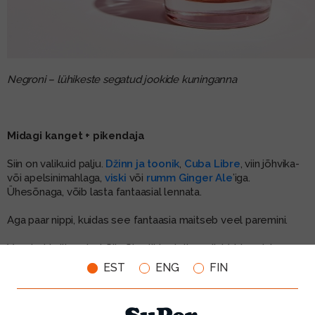
Negroni – lühikeste segatud jookide kuninganna
Midagi kanget + pikendaja
Siin on valikuid palju.
Džinn ja toonik
,
Cuba Libre
, viin jõhvika-
või apelsinimahlaga,
viski
või
rumm Ginger Ale
’iga.
Ühesõnaga, võib lasta fantaasial lennata.
Aga paar nippi, kuidas see fantaasia maitseb veel paremini.
Varu kokteilipeoks kõikvõimalikke tsitruselisi (sidrun, laim,
greip, apelsin) ja ka veidi ürte (piparmünt, rosmariin, basiilik) ja
EST
ENG
FIN
veidi külmutatud marju (talvel ja kevadel sobivad väga hästi
külmutatud, suvel ikka värsked marjad otse turult või
peenrast). Nende garneeringutega saad muuta oma