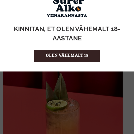
„tavapärase“ joogi veelgi suurepärasemaks.
Siin suuri vigu teha ei saa, katseta! Lisaks ka palju silmailu.
KINNITAN, ET OLEN VÄHEMALT 18-
AASTANE
OLEN VÄHEMALT 18