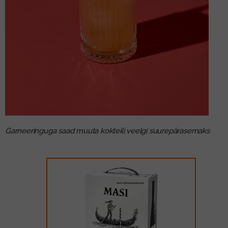
Garneeringuga saad muuta kokteili veelgi suurepärasemaks