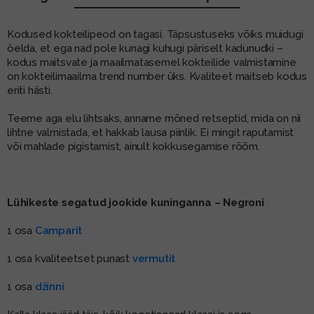
MUU PIIRITUSJOOK
GLÖGI
Kodused kokteilipeod on tagasi. Täpsustuseks võiks muidugi
öelda, et ega nad pole kunagi kuhugi päriselt kadunudki –
TEKIILA
HÕRGUTAJA
kodus maitsvate ja maailmatasemel kokteilide valmistamine
on kokteilimaailma trend number üks. Kvaliteet maitseb kodus
eriti hästi.
Teeme aga elu lihtsaks, anname mõned retseptid, mida on nii
lihtne valmistada, et hakkab lausa piinlik. Ei mingit raputamist
või mahlade pigistamist, ainult kokkusegamise rõõm.
Lühikeste segatud jookide kuninganna – Negroni
1 osa
Camparit
1 osa kvaliteetset punast
vermutit
1 osa
džinni