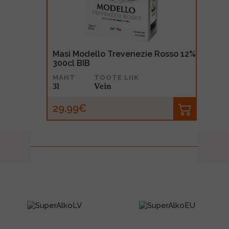
Masi Modello Trevenezie Rosso 12%
300cl BIB
MAHT
TOOTE LIIK
3l
Vein
29.99€
prev
next