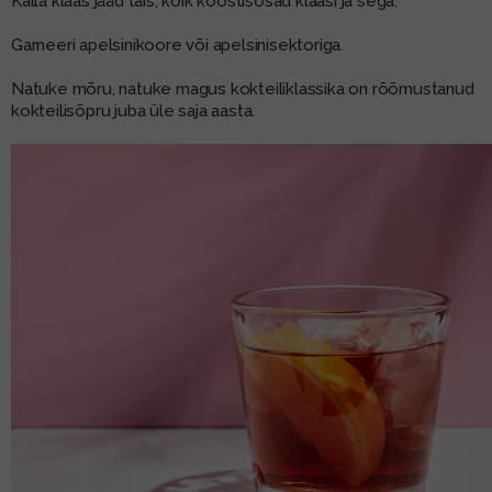
Kalla klaas jääd täis, kõik koostisosad klaasi ja sega.
Garneeri apelsinikoore või apelsinisektoriga.
Natuke mõru, natuke magus kokteiliklassika on rõõmustanud
kokteilisõpru juba üle saja aasta.