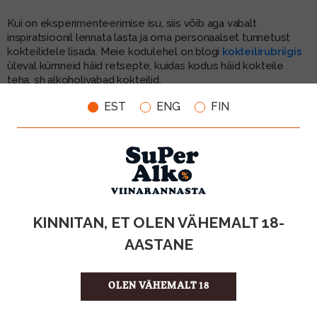
Kui on eksperimenteerimise isu, siis võib aga vabalt
inspiratsioonil lennata lasta ja oma personaalset tunnetust
kokteilidele lisada. Meie kodulehel on blogi
kokteilirubriigis
üleval kümneid häid retsepte, kuidas kodus häid kokteile
teha, sh alkoholivabad kokteilid.
EST
ENG
FIN
Mõnusat maitsvat kokteilitamist!
PS!
Kokteilide valmistamine koos sõpradega
on veelgi
lõbusam. Selle paneksime kirja neljanda nipina koduseks
kokteilide valmistamiseks.
KINNITAN, ET OLEN VÄHEMALT 18-
AASTANE
OLEN VÄHEMALT 18