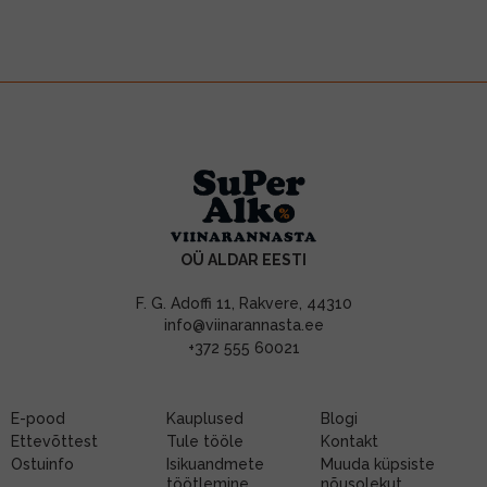
OÜ ALDAR EESTI
F. G. Adoffi 11, Rakvere, 44310
info@viinarannasta.ee
+372 555 60021
E-pood
Kauplused
Blogi
Ettevõttest
Tule tööle
Kontakt
Ostuinfo
Isikuandmete
Muuda küpsiste
töötlemine
nõusolekut