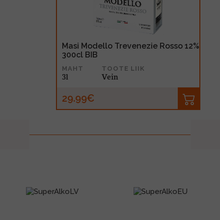
Masi Modello Trevenezie Rosso 12%
300cl BIB
MAHT
TOOTE LIIK
3l
Vein
29.99€
prev
next