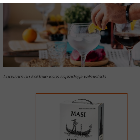
Lõbusam on kokteile koos sõpradega valmistada