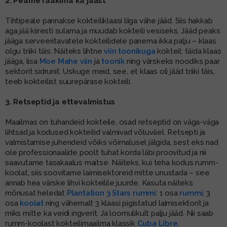
2. Peame rääkima ka jääst
Tihtipeale pannakse kokteiliklaasi liiga vähe jääd. Siis hakkab
aga jää kiiresti sulama ja muudab kokteili vesiseks. Jääd peaks
jääga serveeritavatele kokteilidele panema ikka palju – klaas
olgu triiki täis. Näiteks lihtne
viin toonikuga
kokteil: täida klaas
jääga, lisa
Moe Mahe viin
ja
toonik
ning värskeks noodiks paar
sektorit sidrunit. Uskuge meid, see, et klaas oli jääd triiki täis,
teeb kokteilist suurepärase kokteili.
3. Retseptid ja ettevalmistus
Maailmas on tuhandeid kokteile, osad retseptid on väga-väga
lihtsad ja kodused kokteilid valmivad võluväel. Retsepti ja
valmistamise juhendeid võiks võimalusel jälgida, sest eks nad
ole professionaalide poolt tuhat korda läbi proovitud ja nii
saavutame tasakaalus maitse. Näiteks, kui teha kodus rumm-
koolat, siis soovitame laimisektoreid mitte unustada – see
annab hea värske lihvi kokteilile juurde. Kasuta näiteks
mõnusat heledat
Plantation 3 Stars rummi
: 1 osa
rummi
, 3
osa
koolat
ning vähemalt 3 klaasi pigistatud laimisektorit ja
miks mitte ka veidi ingverit. Ja loomulikult palju jääd. Nii saab
rumm-koolast kokteilimaailma klassik
Cuba Libre
.