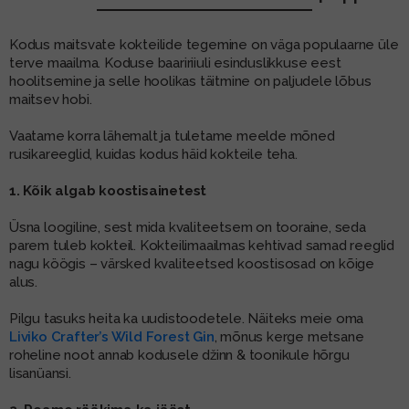
MUU PIIRITUSJOOK
GLÖGI
Kodus maitsvate kokteilide tegemine on väga populaarne üle
terve maailma. Koduse baaririiuli esinduslikkuse eest
TEKIILA
HÕRGUTAJA
hoolitsemine ja selle hoolikas täitmine on paljudele lõbus
maitsev hobi.
Vaatame korra lähemalt ja tuletame meelde mõned
rusikareeglid, kuidas kodus häid kokteile teha.
1. Kõik algab koostisainetest
Üsna loogiline, sest mida kvaliteetsem on tooraine, seda
parem tuleb kokteil. Kokteilimaailmas kehtivad samad reeglid
nagu köögis – värsked kvaliteetsed koostisosad on kõige
alus.
Pilgu tasuks heita ka uudistoodetele. Näiteks meie oma
Liviko Crafter’s Wild Forest Gin
, mõnus kerge metsane
roheline noot annab kodusele džinn & toonikule hõrgu
lisanüansi.