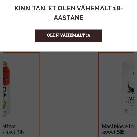
KINNITAN, ET OLEN VÄHEMALT 18-
AASTANE
Hea idee on marjatee Spritzi garneerida
granaatõunaseemnetega
OLEN VÄHEMALT 18
Masi Modello Trevenezie Rosso 12%
300cl BIB