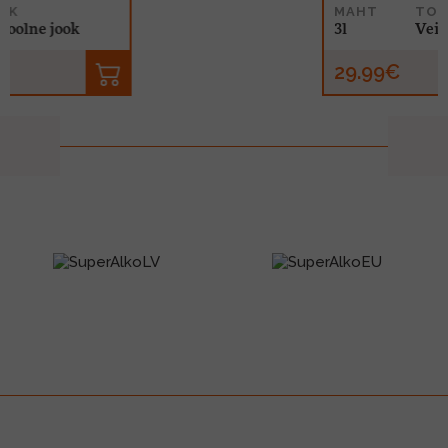
MAHT
TOOTE LIIK
3l
Vein
29.99€
prev
next