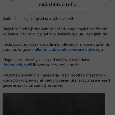
mida lihtne teha
MUU PIIRITUSJOOK
GLÖGI
Spritsida saab ja sügisel ja alkoholivabalt!
TEKIILA
HÕRGUTAJA
Marjatee Spritzi jaoks valmista hästi kange marjatee tõmmis.
Nii kange, et võibolla puhtalt ei kannatagi juua. Lase jahtuda.
Täida suur veiniklaas jääga, lisa tunde järgi marjateed, pikenda
võrdses koguses
alkoholivaba vahuveini
ja
mulliveega
.
Magusama armastajad saavad mullivee asendada
limonaadiga
või lisavad veidi vedelat mett.
Kaunista sügavkülma marjadega: kirsid, sõstrad, maasikad –
kõik sobivad, peaasi, et oleks punane! Granaatõunaseemned
garneeringuks on samuti hea idee.