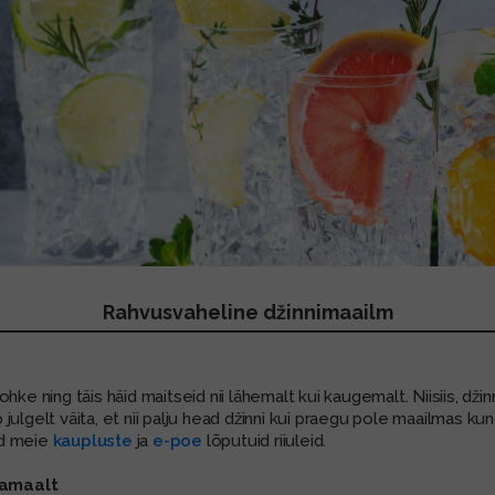
Rahvusvaheline džinnimaailm
hke ning täis häid maitseid nii lähemalt kui kaugemalt. Niisiis, dži
ulgelt väita, et nii palju head džinni kui praegu pole maailmas ku
ad meie
kaupluste
ja
e-poe
lõputuid riiuleid.
samaalt