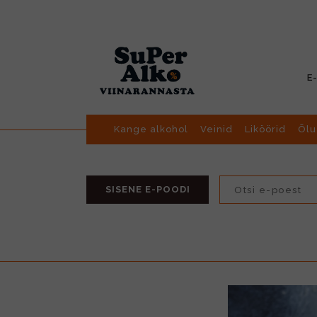
E
Kange alkohol
Veinid
Liköörid
Õlu
SISENE E-POODI