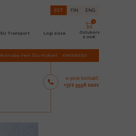
EST
FIN
ENG
0
Ostukorv
EU Transport
Logi sisse
0.00€
oholivaba Vein Õlu/Kokteil
KINGIIDEED
e-poe kontakt:
2
6
21
+37
555
00