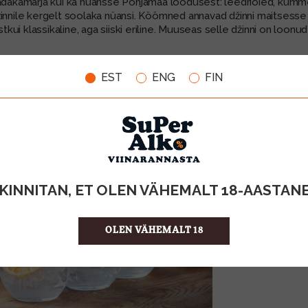
adakamarja kui ka nüansse Põhjamaa loodusest: leedriõied, kummel,
innile kergelt soolaka nüansi. Köömned annavad džinni maitsesse v
ustkui klassikaline, aga siiski eriline. Muuseas selle džinni on lo
iiulid
ootavad seikluslikke avastajaid.
EST
ENG
FIN
KINNITAN, ET OLEN VÄHEMALT 18-AASTAN
OLEN VÄHEMALT 18