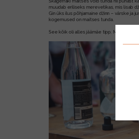
Skagerraki maitses võib tunda nii puhast k
muudab eriliseks merevetikas, mis lisab dž
Gin üks ilus põhjamaine džinn – värske ja j
kogemused on maitses tunda.
See kõik oli alles jäämäe tipp. Meie
džinnir