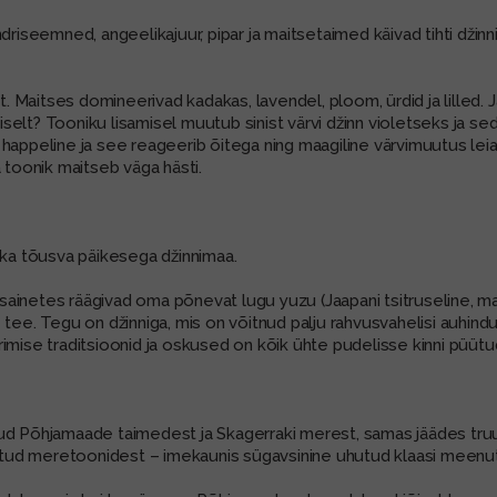
driseemned, angeelikajuur, pipar ja maitsetaimed käivad tihti džin
 Maitses domineerivad kadakas, lavendel, ploom, ürdid ja lilled. J
liselt? Tooniku lisamisel muutub sinist värvi džinn violetseks ja sed
 happeline ja see reageerib õitega ning maagiline värvimuutus lei
 toonik maitseb väga hästi.
 ka tõusva päikesega džinnimaa.
isainetes räägivad oma põnevat lugu yuzu (Jaapani tsitruseline, mai
ine tee. Tegu on džinniga, mis on võitnud palju rahvusvahelisi auhin
imise traditsioonid ja oskused on kõik ühte pudelisse kinni püütu
ud Põhjamaade taimedest ja Skagerraki merest, samas jäädes truuk
eritud meretoonidest – imekaunis sügavsinine uhutud klaasi meenu