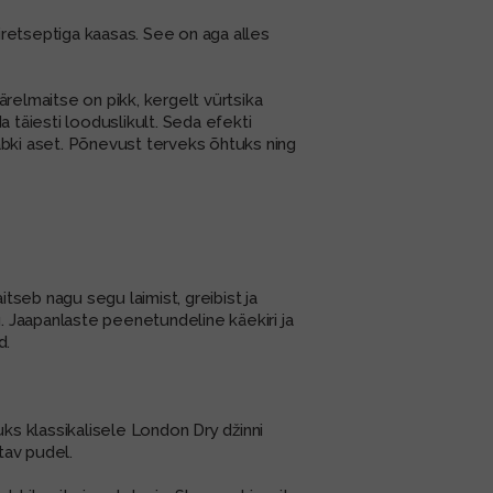
niretseptiga kaasas. See on aga alles
ärelmaitse on pikk, kergelt vürtsika
a täiesti looduslikult. Seda efekti
abki aset. Põnevust terveks õhtuks ning
tseb nagu segu laimist, greibist ja
du. Jaapanlaste peenetundeline käekiri ja
d.
s klassikalisele London Dry džinni
tav pudel.