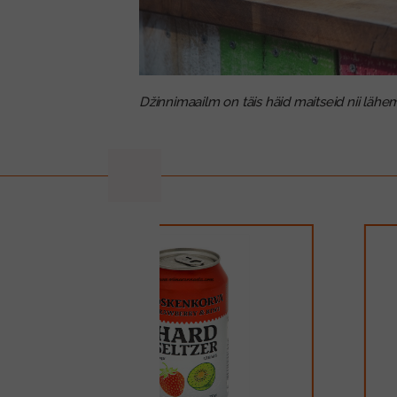
Džinnimaailm on täis häid maitseid nii lähe
prev