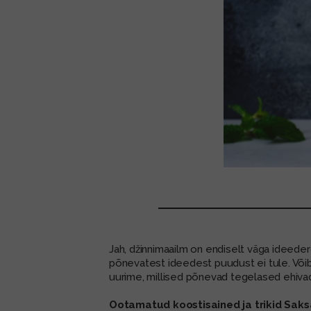
Jah, džinnimaailm on endiselt väga ideedero
põnevatest ideedest puudust ei tule. Võib j
uurime, millised põnevad tegelased ehiv
Ootamatud koostisained ja trikid Sak