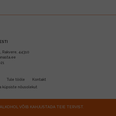
ESTI
11, Rakvere, 44310
nnasta.ee
021
Tule tööle
Kontakt
 küpsiste nõusolekut
ALKOHOL VÕIB KAHJUSTADA TEIE TERVIST.