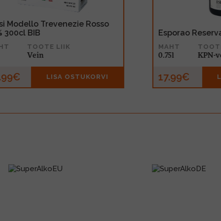
cl
Sarti Rosa 14% 70cl
MAHT
TOOTE LIIK
0.7l
Muu alkohoolne jook
16.99€
VI
LISA OSTUKORVI