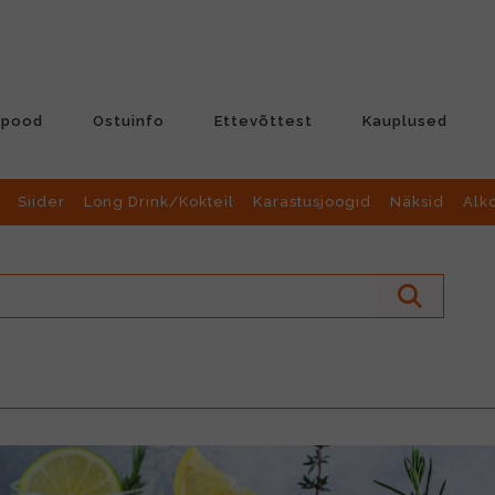
-pood
Ostuinfo
Ettevõttest
Kauplused
Siider
Long Drink/Kokteil
Karastusjoogid
Näksid
Alk