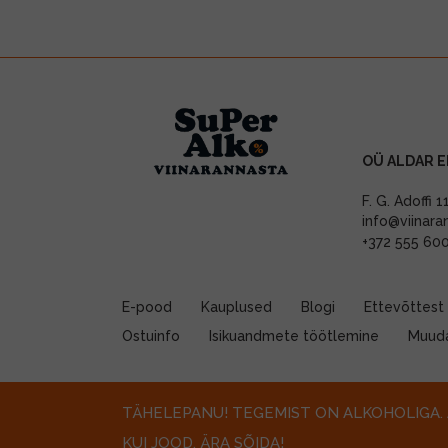
OÜ ALDAR E
F. G. Adoffi 
info@viinara
+372 555 60
E-pood
Kauplused
Blogi
Ettevõttest
Ostuinfo
Isikuandmete töötlemine
Muuda
TÄHELEPANU! TEGEMIST ON ALKOHOLIGA. 
KUI JOOD, ÄRA SÕIDA!