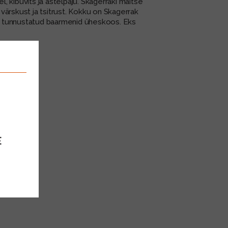
 kibuvits ja astelpaju. Skagerraki maitse
ärskust ja tsitrust.​ Kokku on Skagerrak
onud tunnustatud baarmenid üheskoos. Eks
E