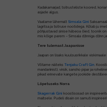
Kadakamarjad, tsitrusteliste koored, korian
asjade algus.
Vaatame lähemalt
Simsala Gini
Saksamaalt.
lagritsa ja tsitruse nootidega. Kõlab ju ime
põhjustavad sinise häbeoa õied, toonik on
mis kõige parem – Simsala džinniga džinn ja
Tere tulemast Jaapanisse
Jaapan on lisaks kuulsusrikkale viskimaale
Võtame näiteks
Tenjaku Craft Gin
. Koost
mandariinist), virsik, sansho pipar ja rohel
pikad erinevate kangete jookide destilleer
Lõpetuseks Norra
Skagerrak Gini
koostisosad on inspireerit
maitsele. Pudeli disain on samuti inspire