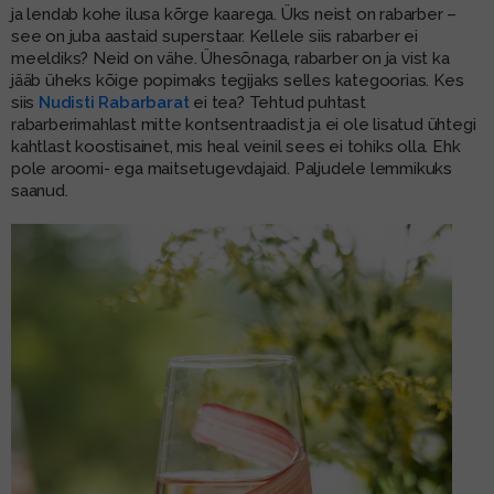
ja lendab kohe ilusa kõrge kaarega. Üks neist on rabarber –
see on juba aastaid superstaar. Kellele siis rabarber ei
meeldiks? Neid on vähe. Ühesõnaga, rabarber on ja vist ka
jääb üheks kõige popimaks tegijaks selles kategoorias. Kes
siis
Nudisti Rabarbarat
ei tea? Tehtud puhtast
rabarberimahlast mitte kontsentraadist ja ei ole lisatud ühtegi
kahtlast koostisainet, mis heal veinil sees ei tohiks olla. Ehk
pole aroomi- ega maitsetugevdajaid. Paljudele lemmikuks
saanud.