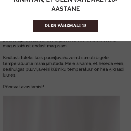
valikus. Lilled, õunad ja kirss on alati hea kombinatsioon –
AASTANE
leedulased on siin osavad. Näiteks meie riiulitel kenasti
olemas
Voruta Blossom Apple Cherry puuviljavahuvein
.
OLEN VÄHEMALT 18
Ei tahaks ka lätlasi kõrvale jätta. Nende
Cosmopolitan Diva
Passion Fruit
on samuti mõnus, kergelt kisub ikka magusa
poole, aga öeldakse, et magustoidu vein peakski olema
magustoidust endast magusam.
Kindlasti tuleks kõik puuviljavahuveinid samuti õigele
temperatuurile maha jahutada. Meie arvame, et heleda veini,
sealhulgas puuviljaveini külmiku temperatuur on hea 5 kraadi
juures.
Põnevat avastamist!