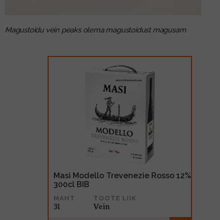
Magustoidu vein peaks olema magustoidust magusam
Masi Modello Trevenezie Rosso 12%
300cl BIB
MAHT
TOOTE LIIK
3l
Vein