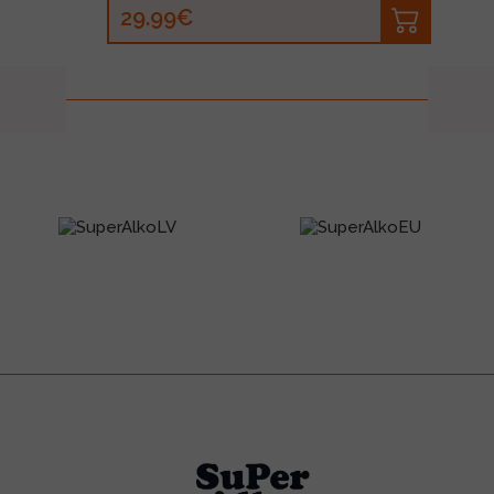
29.99€
prev
next