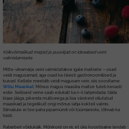
Kõikvõimalikud marjad ja puuviljad on ideaalsed veini
valmistamiseks
Mitte-viinamarja veini valmistatakse igale maitsele – osad
veidi magusamad, aga osad ka täiesti gastronoomilised ja
kuivad. Kellele meeldib veidi magusam vein, siis soovitame
Wõlu Maasikat
. Mõnus magus maasika maitse tuleb kenasti
esile. Selliseid veine saab edukalt ka n-ö lahjendada: täida
klaas jääga, pikenda mulliveega ja lisa värskeid viilutatud
maasikaid ja tegelikult ongi mõnus lahja kokteil valmis.
Silmailule ei tee paha piparmündi või tüümianioks, lõhnab ka
hästi.
Rabarberi võidukäik. Mõnikord on nii, et üks koostisaine lendab