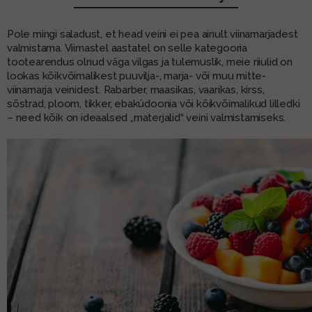
MUU PIIRITUSJOOK
GLÖGI
Pole mingi saladust, et head veini ei pea ainult viinamarjadest
valmistama. Viimastel aastatel on selle kategooria
TEKIILA
HÕRGUTAJA
tootearendus olnud väga vilgas ja tulemuslik, meie riiulid on
lookas kõikvõimalikest puuvilja-, marja- või muu mitte-
viinamarja veinidest. Rabarber, maasikas, vaarikas, kirss,
sõstrad, ploom, tikker, ebaküdoonia või kõikvõimalikud lilledki
– need kõik on ideaalsed „materjalid“ veini valmistamiseks.