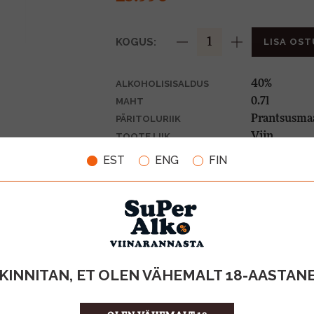
KOGUS:
LISA OST
40%
ALKOHOLISISALDUS
0.7l
MAHT
Prantsusma
PÄRITOLURIIK
Viin
TOOTE LIIK
37.13 €/l
ÜHIKU HIND
EST
ENG
FIN
3459281000
KOOD
6
KOGUS KASTIS
KINNITAN, ET OLEN VÄHEMALT 18-AASTAN