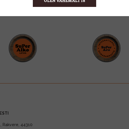
OLEN VÄHEMALT 18
ESTI
11, Rakvere, 44310