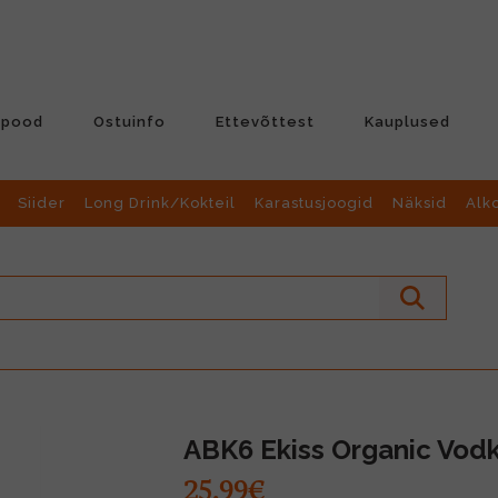
-pood
Ostuinfo
Ettevõttest
Kauplused
Siider
Long Drink/Kokteil
Karastusjoogid
Näksid
Alk
ABK6 Ekiss Organic Vod
25.99€