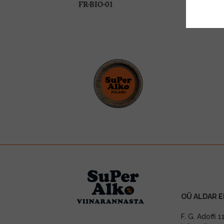
FR-BIO-01
OÜ ALDAR E
F. G. Adoffi 