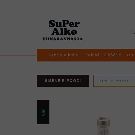
E
Kange alkohol
Veinid
Liköörid
Õlu
SISENE E-POODI
Viin