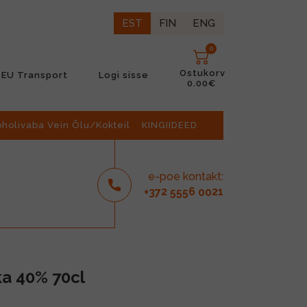
EST
FIN
ENG
0
Ostukorv
EU Transport
Logi sisse
0.00€
oholivaba Vein Õlu/Kokteil
KINGIIDEED
e-poe kontakt:
2
6
21
+37
555
00
ka 40% 70cl