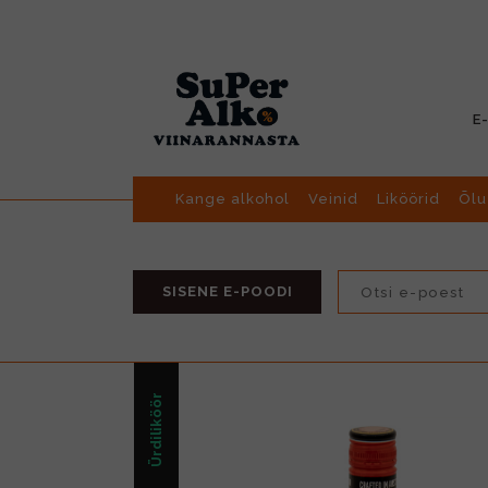
E
Kange alkohol
Veinid
Liköörid
Õlu
SISENE E-POODI
Ürdiliköör