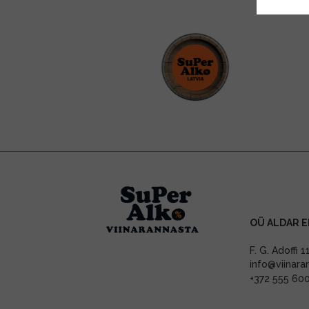
OÜ ALDAR E
F. G. Adoffi 
info@viinara
+372 555 60