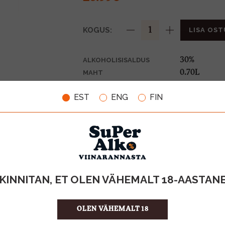
KOGUS:
LISA OST
30%
ALKOHOLISISALDUS
0.70L
MAHT
Prantsusma
PÄRITOLURIIK
EST
ENG
FIN
Liköör
TOOTE LIIK
38.56 €/L
ÜHIKU HIND
5391397100
KOOD
6
KOGUS KASTIS
KINNITAN, ET OLEN VÄHEMALT 18-AASTAN
OLEN VÄHEMALT 18