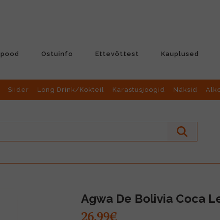
-pood
Ostuinfo
Ettevõttest
Kauplused
Siider
Long Drink/Kokteil
Karastusjoogid
Näksid
Alk
Agwa De Bolivia Coca L
26.99€