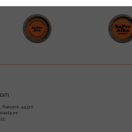
ESTI
11, Rakvere, 44310
nnasta.ee
021