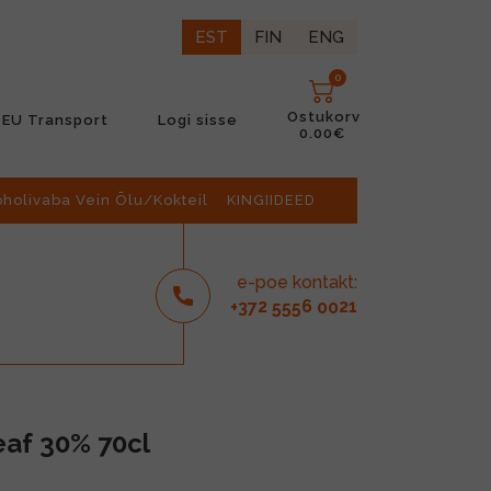
EST
FIN
ENG
0
Ostukorv
EU Transport
Logi sisse
0.00€
oholivaba Vein Õlu/Kokteil
KINGIIDEED
e-poe kontakt:
2
6
21
+37
555
00
eaf 30% 70cl