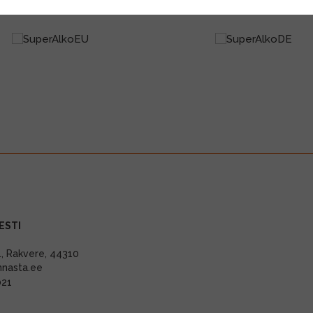
ESTI
11, Rakvere, 44310
nnasta.ee
021