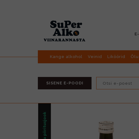
E
Kange alkohol
Veinid
Liköörid
Õlu
SISENE E-POODI
Muu piiritusjook