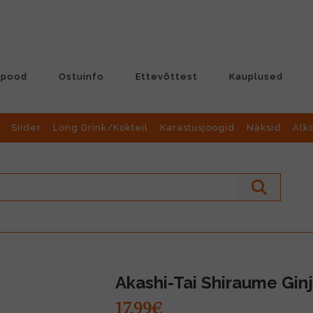
-pood
Ostuinfo
Ettevõttest
Kauplused
Siider
Long Drink/Kokteil
Karastusjoogid
Näksid
Alk
Akashi-Tai Shiraume Gi
17.99€