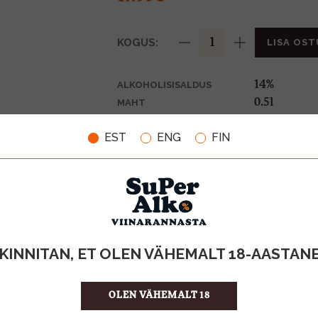
KOGUS:
LISA OST
14%
ALKOHOLISISALDUS
0.5l
MAHT
Jaapan
PÄRITOLURIIK
EST
ENG
FIN
Sake
TOOTE LIIK
35.98 €/l
ÜHIKU HIND
4970860797
KOOD
6
KOGUS KASTIS
KINNITAN, ET OLEN VÄHEMALT 18-AASTAN
OLEN VÄHEMALT 18