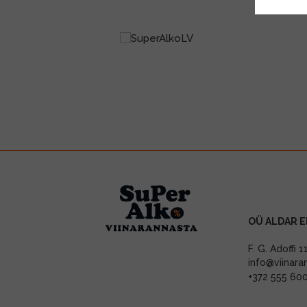
OÜ ALDAR E
F. G. Adoffi 
info@viinara
+372 555 60