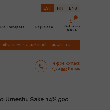
EST
FIN
ENG
0
Ostukorv
EU Transport
Logi sisse
0.00€
oholivaba Vein Õlu/Kokteil
KINGIIDEED
e-poe kontakt:
2
6
21
+37
555
00
njo Umeshu Sake 14% 50cl