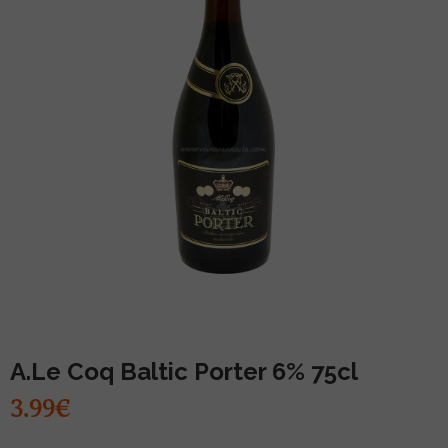
MUU PIIRITUSJOOK
GLÖGI
TEKIILA
HÕRGUTAJA
A.Le Coq Baltic Porter 6% 75cl
3.99€