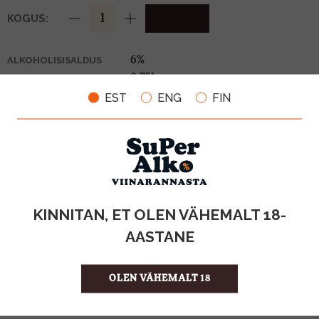
KOGUS:
6%
ALKOHOLISISALDUS
0.75l
MAHT
Eesti
PÄRITOLURIIK
EST
ENG
FIN
Õlu
TOOTE LIIK
0,10€
PANT
5.32 €/l
ÜHIKU HIND
4740098091462
KOOD
6
KOGUS KASTIS
KINNITAN, ET OLEN VÄHEMALT 18-
AASTANE
ISELOOMUSTUS
Maailmas tuntakse Balti porterit kui ainsal
põhjakääritusmeetodil valmistatud porterit
OLEN VÄHEMALT 18
VÄRVUS