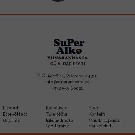
OÜ ALDAR EESTI
F. G. Adoffi 11, Rakvere, 44310
info@viinarannasta.ee
+372 555 60021
E-pood
Kauplused
Blogi
Ettevõttest
Tule tööle
Kontakt
Ostuinfo
Isikuandmete
Muuda küpsiste
töötlemine
nõusolekut