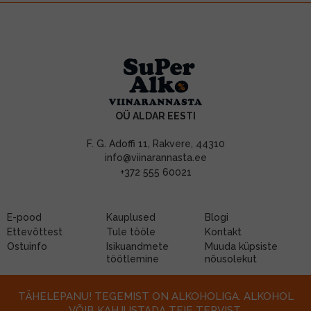
OÜ ALDAR EESTI
F. G. Adoffi 11, Rakvere, 44310
info@viinarannasta.ee
+372 555 60021
E-pood
Kauplused
Blogi
Ettevõttest
Tule tööle
Kontakt
Ostuinfo
Isikuandmete
Muuda küpsiste
töötlemine
nõusolekut
TÄHELEPANU! TEGEMIST ON ALKOHOLIGA. ALKOHOL
VÕIB KAHJUSTADA TEIE TERVIST.