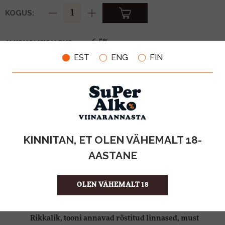
KOGUS:
6,5%
ALKOHOLISISALDUS
0.5l
MAHT
EST
ENG
FIN
Eesti
PÄRITOLURIIK
Õlu
TOOTE LIIK
0,10€
PANT
3.70 €/l
ÜHIKU HIND
4740098076513
KOOD
20
KOGUS KASTIS
KINNITAN, ET OLEN VÄHEMALT 18-
AASTANE
VÄRVUS
Tume
OLEN VÄHEMALT 18
AROOM
Rikkalik, tooni annavad röstitud linnased, must