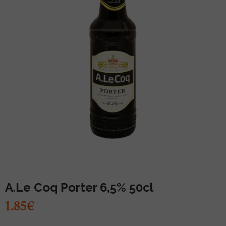
MUU PIIRITUSJOOK
GLÖGI
TEKIILA
HÕRGUTAJA
A.Le Coq Porter 6,5% 50cl
1.85€