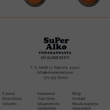
OÜ ALDAR EESTI
F. G. Adoffi 11, Rakvere, 44310
info@viinarannasta.ee
+372 555 60021
E-pood
Kauplused
Blogi
Ettevõttest
Tule tööle
Kontakt
Ostuinfo
Isikuandmete
Muuda küpsiste
töötlemine
nõusolekut