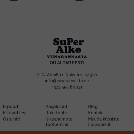
OÜ ALDAR EESTI
F. G. Adoffi 11, Rakvere, 44310
info@viinarannasta.ee
+372 555 60021
E-pood
Kauplused
Blogi
Ettevõttest
Tule tööle
Kontakt
Ostuinfo
Isikuandmete
Muuda küpsiste
töötlemine
nõusolekut