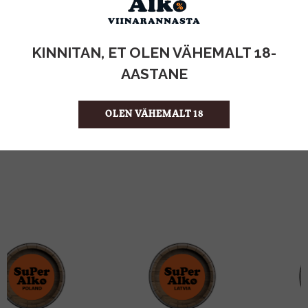
KOGUS:
KINNITAN, ET OLEN VÄHEMALT 18-
11%
ALKOHOLISISALDUS
AASTANE
1l
MAHT
Itaalia
PÄRITOLURIIK
Piiritusjook
TOOTE LIIK
OLEN VÄHEMALT 18
17.99 €/l
ÜHIKU HIND
8005765970287
KOOD