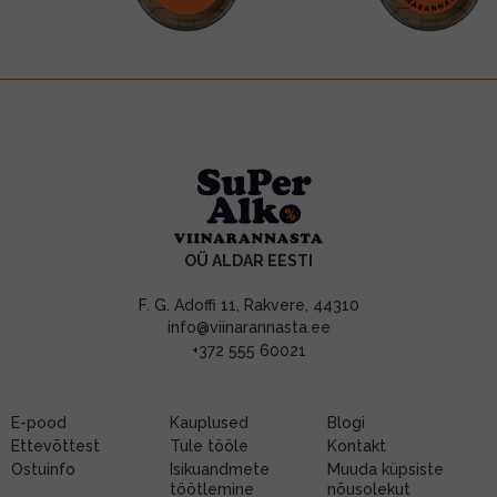
OÜ ALDAR EESTI
F. G. Adoffi 11, Rakvere, 44310
info@viinarannasta.ee
+372 555 60021
E-pood
Kauplused
Blogi
Ettevõttest
Tule tööle
Kontakt
Ostuinfo
Isikuandmete
Muuda küpsiste
töötlemine
nõusolekut