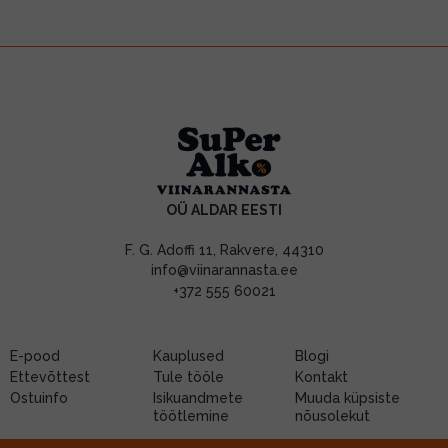
OÜ ALDAR EESTI
F. G. Adoffi 11, Rakvere, 44310
info@viinarannasta.ee
+372 555 60021
E-pood
Kauplused
Blogi
Ettevõttest
Tule tööle
Kontakt
Ostuinfo
Isikuandmete
Muuda küpsiste
töötlemine
nõusolekut