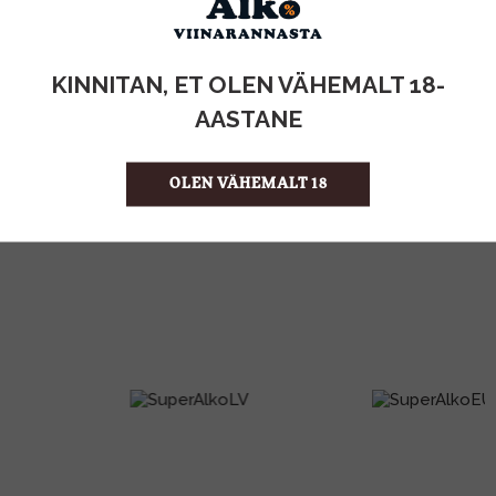
KOGUS:
KINNITAN, ET OLEN VÄHEMALT 18-
1l
MAHT
AASTANE
Eesti
PÄRITOLURIIK
Mahl
TOOTE LIIK
1.50 €/l
ÜHIKU HIND
OLEN VÄHEMALT 18
4740098094814
KOOD
12
KOGUS KASTIS