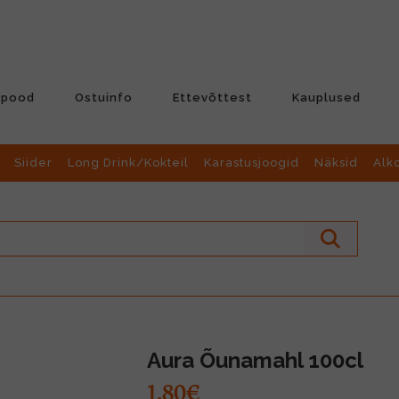
-pood
Ostuinfo
Ettevõttest
Kauplused
Siider
Long Drink/Kokteil
Karastusjoogid
Näksid
Alk
Aura Õunamahl 100cl
1.80€