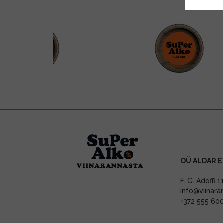
OÜ ALDAR E
F. G. Adoffi 
info@viinara
+372 555 60