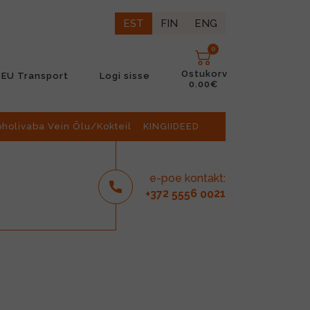
EST
FIN
ENG
0
Ostukorv
EU Transport
Logi sisse
0.00€
oholivaba Vein Õlu/Kokteil
KINGIIDEED
e-poe kontakt:
2
6
21
+37
555
00