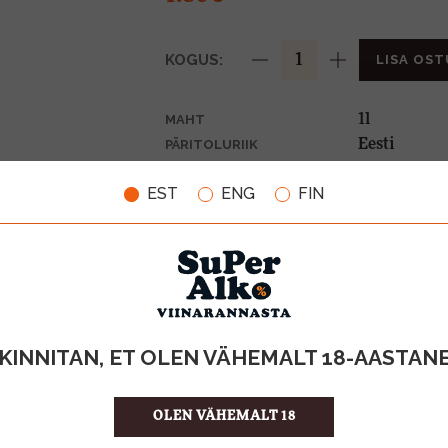
KOGUS:
LISA OST
1l
MAHT
Eesti
PÄRITOLURIIK
Mahl
TOOTE LIIK
EST
ENG
FIN
1.80 €/l
ÜHIKU HIND
4740051004
KOOD
12
KOGUS KASTIS
KINNITAN, ET OLEN VÄHEMALT 18-AASTAN
OLEN VÄHEMALT 18