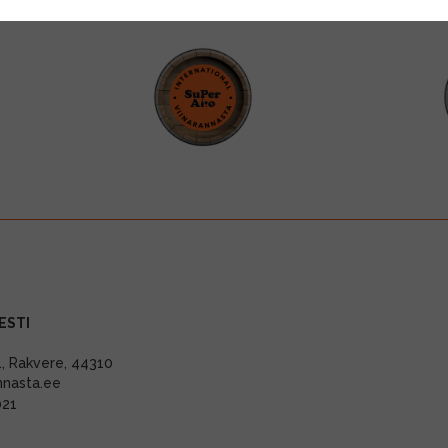
ESTI
11, Rakvere, 44310
nnasta.ee
021