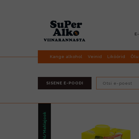
E
Kange alkohol
Veinid
Liköörid
Õlu
SISENE E-POODI
Mahl/Mahlajook