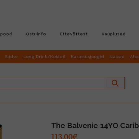
-pood
Ostuinfo
Ettevõttest
Kauplused
Siider
Long Drink/Kokteil
Karastusjoogid
Näksid
Alk
The Balvenie 14YO Cari
113.00€