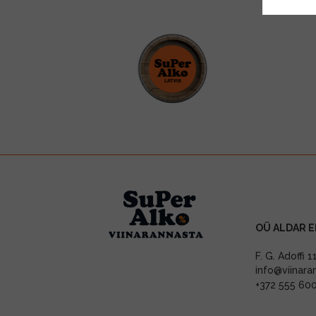
OÜ ALDAR E
F. G. Adoffi 
info@viinara
+372 555 60