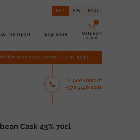
EST
FIN
ENG
0
Ostukorv
EU Transport
Logi sisse
0.00€
oholivaba Vein Õlu/Kokteil
KINGIIDEED
e-poe kontakt:
2
6
21
+37
555
00
bbean Cask 43% 70cl