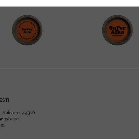
ESTI
11, Rakvere, 44310
nnasta.ee
021