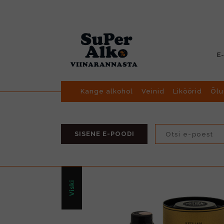
E
Kange alkohol
Veinid
Liköörid
Õlu
SISENE E-POODI
Viski