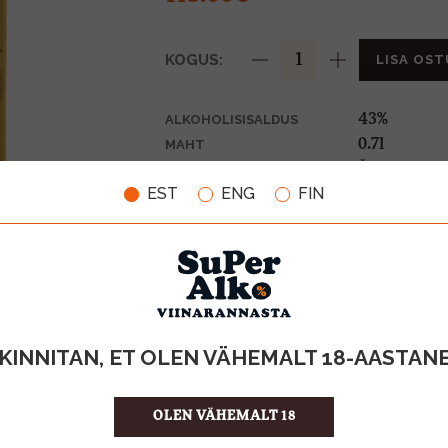
KOGUS:
LISA OST
43%
ALKOHOLISISALDUS
0.7l
MAHT
Šotimaa
PÄRITOLURIIK
EST
ENG
FIN
Whiskey
TOOTE LIIK
161.43 €/l
ÜHIKU HIND
5010327524
KOOD
6
KOGUS KASTIS
KINNITAN, ET OLEN VÄHEMALT 18-AASTAN
OLEN VÄHEMALT 18