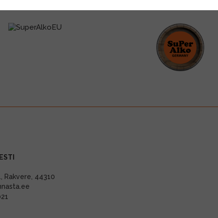
ESTI
11, Rakvere, 44310
nnasta.ee
021