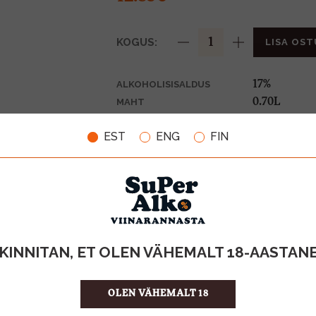
KOGUS:
LISA OST
17%
ALKOHOLISISALDUS
0.70L
MAHT
Holland
PÄRITOLURIIK
EST
ENG
FIN
Liköör
TOOTE LIIK
18.36 €/L
ÜHIKU HIND
8716000965
KOOD
6
KOGUS KASTIS
KINNITAN, ET OLEN VÄHEMALT 18-AASTAN
OLEN VÄHEMALT 18