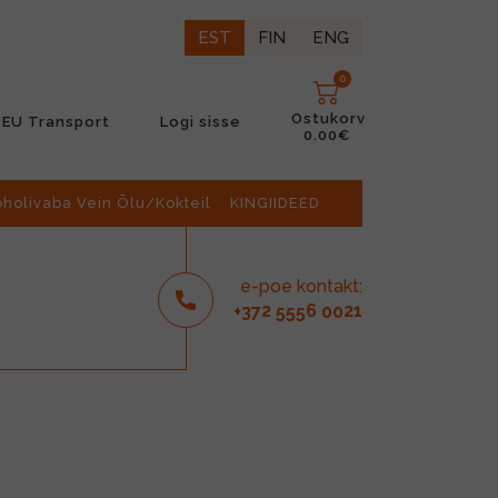
EST
FIN
ENG
0
Ostukorv
EU Transport
Logi sisse
0.00€
oholivaba Vein Õlu/Kokteil
KINGIIDEED
e-poe kontakt:
2
6
21
+37
555
00