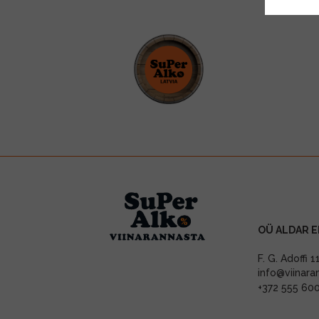
OÜ ALDAR E
F. G. Adoffi 
info@viinara
+372 555 60