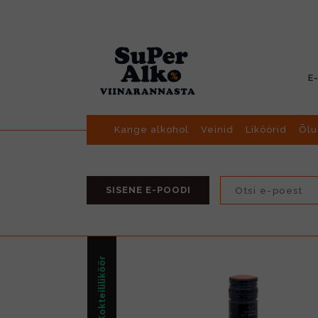
E
Kange alkohol
Veinid
Liköörid
Õlu
SISENE E-POODI
Kokteililiköör