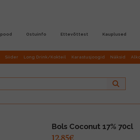
-pood
Ostuinfo
Ettevõttest
Kauplused
Siider
Long Drink/Kokteil
Karastusjoogid
Näksid
Alk
Bols Coconut 17% 70cl
12.85€