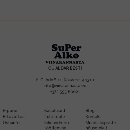
OÜ ALDAR EESTI
F. G. Adoffi 11, Rakvere, 44310
info@viinarannasta.ee
+372 555 60021
E-pood
Kauplused
Blogi
Ettevõttest
Tule tööle
Kontakt
Ostuinfo
Isikuandmete
Muuda küpsiste
töötlemine
nõusolekut