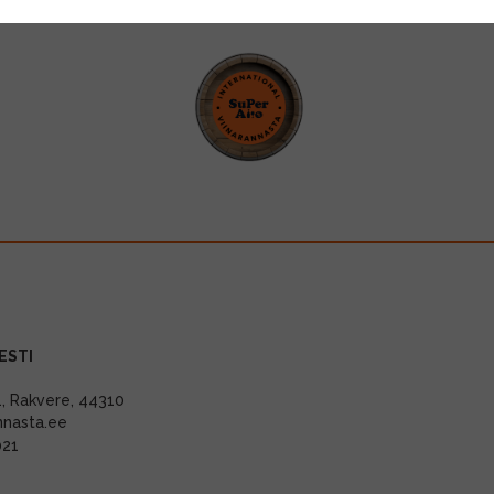
ESTI
11, Rakvere, 44310
nnasta.ee
021