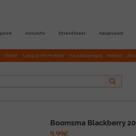
-pood
Ostuinfo
Ettevõttest
Kauplused
Siider
Long Drink/Kokteil
Karastusjoogid
Näksid
Alk
Boomsma Blackberry 20
9.99€