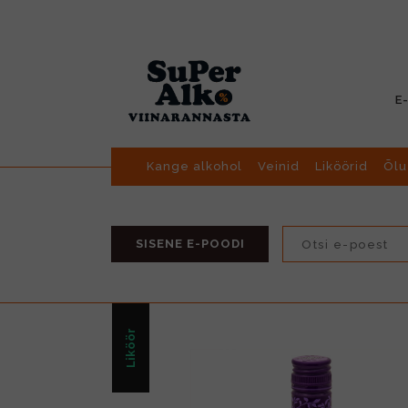
E
Kange alkohol
Veinid
Liköörid
Õlu
SISENE E-POODI
Liköör