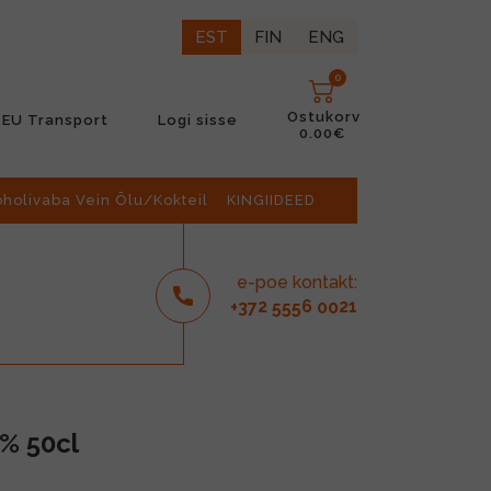
EST
FIN
ENG
0
Ostukorv
EU Transport
Logi sisse
0.00€
oholivaba Vein Õlu/Kokteil
KINGIIDEED
e-poe kontakt:
2
6
21
+37
555
00
% 50cl