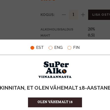
KOGUS:
LISA OST
20%
ALKOHOLISISALDUS
0.5l
MAHT
Holland
PÄRITOLURIIK
EST
ENG
FIN
Liköör
TOOTE LIIK
19.98 €/l
ÜHIKU HIND
87111141351
KOOD
6
KOGUS KASTIS
KINNITAN, ET OLEN VÄHEMALT 18-AASTAN
OLEN VÄHEMALT 18