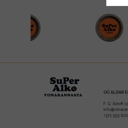
OÜ ALDAR E
F. G. Adoffi 
info@viinara
+372 555 60