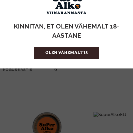
KOGUS:
KINNITAN, ET OLEN VÄHEMALT 18-
30%
ALKOHOLISISALDUS
1l
MAHT
AASTANE
Holland
PÄRITOLURIIK
Liköör
TOOTE LIIK
OLEN VÄHEMALT 18
17.99 €/l
ÜHIKU HIND
8711114325003
KOOD
6
KOGUS KASTIS