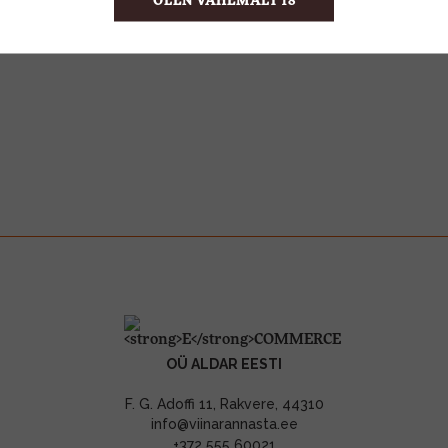
OLEN VÄHEMALT 18
OÜ ALDAR EESTI
F. G. Adoffi 11, Rakvere, 44310
info@viinarannasta.ee
+372 555 60021