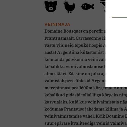
VEINIMAJA
Domaine Bousquet on perefirma, mis sai 
Prantsusmaalt, Carcassonne linnast, kuid
vastu viis neid lõpuks hoopis Argentiinas
aastal Argentiina külastamist armus Jea
kolmanda põlvkonna veinivalmistaja, ins
kohalikku veinivalmistamise kultuuri, te
atmosfääri. Edasine on juba ajalugu. Tä
valmistab pere ühtesid Argeniina parima
merepinnast pea 1600m kõrgemal Andid
kohalikud pidasid tollal liiga kõrgeks ni
kasvualaks, kuid kus veinivalmistaja nägi
kodumaa Prantsuse jahedama kliima ja A
veinivalmistamise vahel. Kõik Doamine 
suurepärase kvaliteediga veinid valmiva