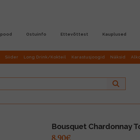
-pood
Ostuinfo
Ettevõttest
Kauplused
Siider
Long Drink/Kokteil
Karastusjoogid
Näksid
Alk
Bousquet Chardonnay To
8.90€