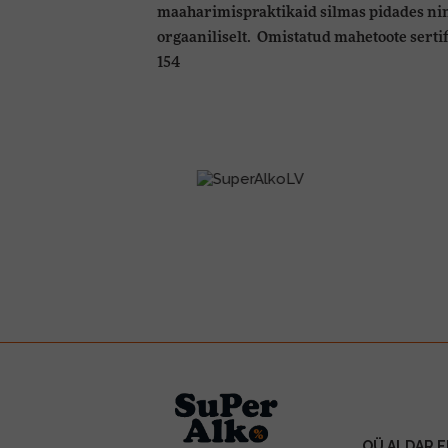
maaharimispraktikaid silmas pidades ni
orgaaniliselt. Omistatud mahetoote serti
154
OÜ ALDAR E