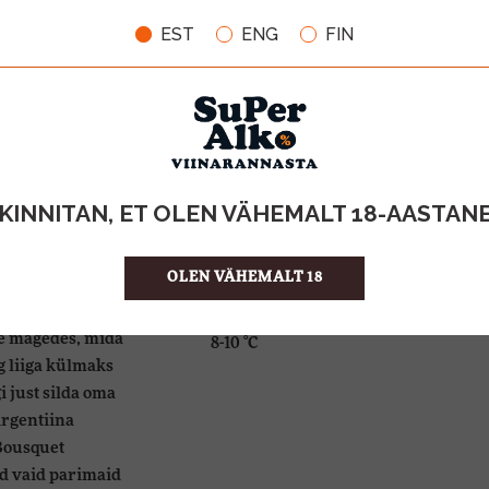
60% Chardonnay, 40% Torrontes
EST
ENG
FIN
VÄRVUS
Helekollane rohekate alatoonidega
alguse
AROOM
 suur kirg veini
Värske ja elav, eriti hästi tulevad e
se. Peale 1990.
lillelisus.
n Bousquet, pere
KINNITAN, ET OLEN VÄHEMALT 18-AASTAN
tantselt
MAITSE
rroiri ning
Keskmise täidluse, meeldivalt värs
OLEN VÄHEMALT 18
napäeval
id veine,
SERVEERIMISTEMPERATUUR
e mägedes, mida
8-10 °C
ng liiga külmaks
 just silda oma
rgentiina
Bousquet
d vaid parimaid