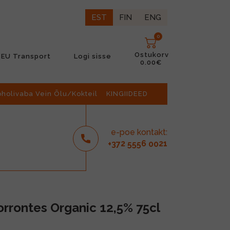
EST
FIN
ENG
0
Ostukorv
EU Transport
Logi sisse
0.00€
oholivaba Vein Õlu/Kokteil
KINGIIDEED
e-poe kontakt:
2
6
21
+37
555
00
rrontes Organic 12,5% 75cl