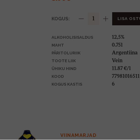
KOGUS:
LISA OST
12,5%
ALKOHOLISISALDUS
0.75l
MAHT
Argentiina
PÄRITOLURIIK
Vein
TOOTE LIIK
11.87 €/l
ÜHIKU HIND
77981016511
KOOD
6
KOGUS KASTIS
VIINAMARJAD