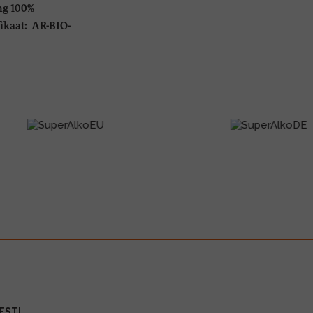
ng 100%
fikaat: AR-BIO-
ESTI