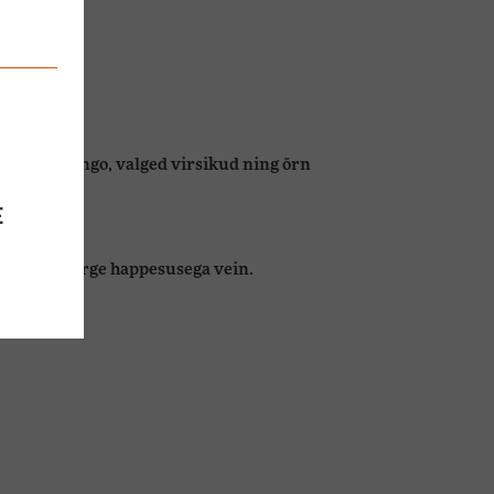
sile õun, mango, valged virsikud ning õrn
E
kendava kerge happesusega vein.