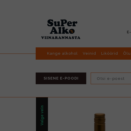
E
Kange alkohol
Veinid
Liköörid
Õlu
SISENE E-POODI
Valge vein