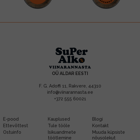
OÜ ALDAR EESTI
F. G. Adoffi 11, Rakvere, 44310
info@viinarannasta.ee
+372 555 60021
E-pood
Kauplused
Blogi
Ettevõttest
Tule tööle
Kontakt
Ostuinfo
Isikuandmete
Muuda küpsiste
töötlemine
nõusolekut