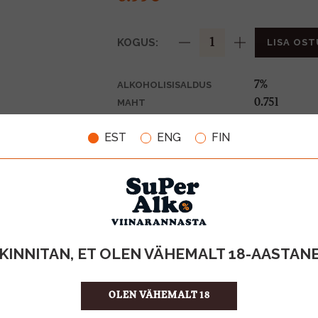
KOGUS:
LISA OST
7%
ALKOHOLISISALDUS
0.75l
MAHT
Hispaania
PÄRITOLURIIK
EST
ENG
FIN
Arom. veini
TOOTE LIIK
9.32 €/l
ÜHIKU HIND
8437002235
KOOD
6
KOGUS KASTIS
KINNITAN, ET OLEN VÄHEMALT 18-AASTAN
OLEN VÄHEMALT 18