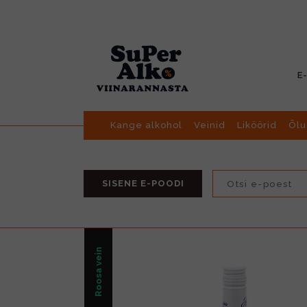
E
Kange alkohol
Veinid
Liköörid
Õlu
SISENE E-POODI
Roosa vein