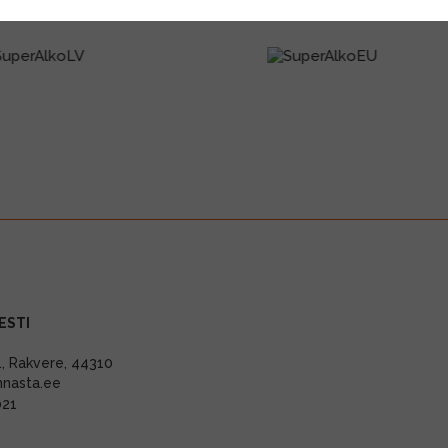
ESTI
11, Rakvere, 44310
nnasta.ee
021