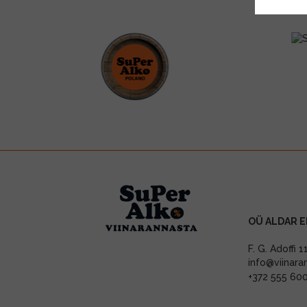
OÜ ALDAR E
F. G. Adoffi 
info@viinara
+372 555 60