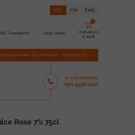
EST
FIN
ENG
0
Ostukorv
EU Transport
Logi sisse
0.00€
oholivaba Vein Õlu/Kokteil
KINGIIDEED
e-poe kontakt:
2
6
21
+37
555
00
lce Rose 7% 75cl