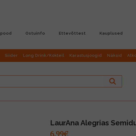
-pood
Ostuinfo
Ettevõttest
Kauplused
Siider
Long Drink/Kokteil
Karastusjoogid
Näksid
Alk
LaurAna Alegrias Semidu
6.99€