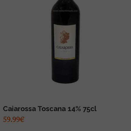
MUU PIIRITUSJOOK
GLÖGI
TEKIILA
HÕRGUTAJA
Caiarossa Toscana 14% 75cl
59.99€