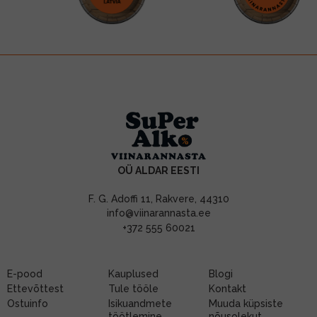
OÜ ALDAR EESTI
F. G. Adoffi 11, Rakvere, 44310
info@viinarannasta.ee
+372 555 60021
E-pood
Kauplused
Blogi
Ettevõttest
Tule tööle
Kontakt
Ostuinfo
Isikuandmete
Muuda küpsiste
töötlemine
nõusolekut