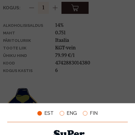
KOGUS:
14%
ALKOHOLISISALDUS
0.75l
MAHT
Itaalia
PÄRITOLURIIK
KGT-vein
TOOTE LIIK
79.99 €/l
ÜHIKU HIND
4742883014380
KOOD
6
KOGUS KASTIS
EST
ENG
FIN
SOBIVUS TOIDUGA