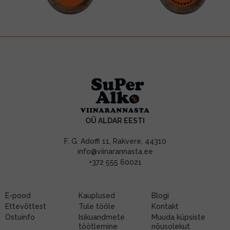
OÜ ALDAR EESTI
F. G. Adoffi 11, Rakvere, 44310
info@viinarannasta.ee
+372 555 60021
E-pood
Kauplused
Blogi
Ettevõttest
Tule tööle
Kontakt
Ostuinfo
Isikuandmete
Muuda küpsiste
töötlemine
nõusolekut