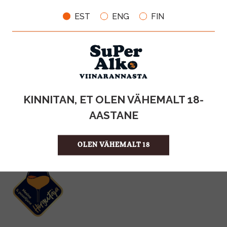
EST
ENG
FIN
KOGUS:
12,5%
ALKOHOLISISALDUS
0.75l
MAHT
Prantsusmaa
PÄRITOLURIIK
KINNITAN, ET OLEN VÄHEMALT 18-
KPN-vein
TOOTE LIIK
30.00 €/l
ÜHIKU HIND
AASTANE
3760041410325
KOOD
6
KOGUS KASTIS
OLEN VÄHEMALT 18