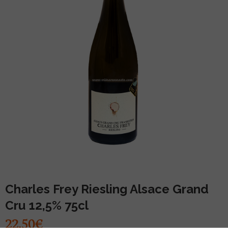
MUU PIIRITUSJOOK
GLÖGI
TEKIILA
HÕRGUTAJA
Charles Frey Riesling Alsace Grand
Cru 12,5% 75cl
22.50€