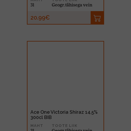
3l
Geogr.tähisega vein
20.99€
Ace One Victoria Shiraz 14,5%
300cl BIB
MAHT
TOOTE LIIK
3l
Geogr.tähisega vein