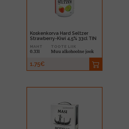
MUU PIIRITUSJOOK
GLÖGI
TEKIILA
HÕRGUTAJA
Koskenkorva Hard Seltzer
Strawberry-Kiwi 4,5% 33cl TIN
MAHT
TOOTE LIIK
0.33l
Muu alkohoolne jook
1.75€