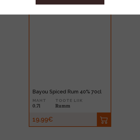
Bayou Spiced Rum 40% 70cl
MAHT
TOOTE LIIK
0.7l
Rumm
19.99€