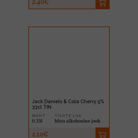
2.40€
Jack Daniels & Cola Cherry 5%
33cl TIN
MAHT
TOOTE LIIK
0.33l
Muu alkohoolne jook
2.10€