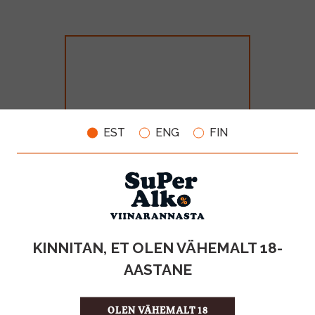
EST
ENG
FIN
Bonaparte Cognac 40% 70cl
MAHT
TOOTE LIIK
KINNITAN, ET OLEN VÄHEMALT 18-
0.7l
Cognac
AASTANE
28.99€
OLEN VÄHEMALT 18