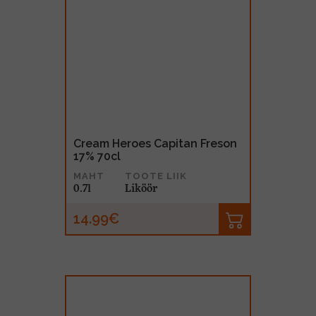
Cream Heroes Capitan Freson
17% 70cl
MAHT
TOOTE LIIK
0.7l
Liköör
14.99€