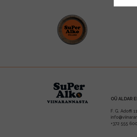
OÜ ALDAR E
F. G. Adoffi 
info@viinara
+372 555 60