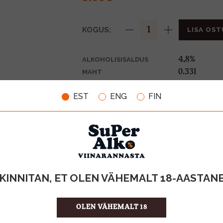
KOGUS:
LISA OST
4,8%
ALKOHOLISISALDUS
0.33l
MAHT
Belgia
PÄRITOLURIIK
EST
ENG
FIN
Õlu
TOOTE LIIK
0,10€
PANT
10.91 €/l
ÜHIKU HIND
4744485011
KOOD
24
KOGUS KASTIS
KINNITAN, ET OLEN VÄHEMALT 18-AASTAN
OLEN VÄHEMALT 18