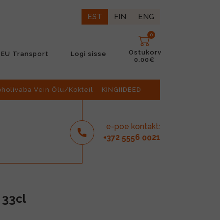
EST
FIN
ENG
0
Ostukorv
EU Transport
Logi sisse
0.00€
oholivaba Vein Õlu/Kokteil
KINGIIDEED
e-poe kontakt:
2
6
21
+37
555
00
 33cl