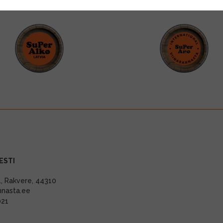
ESTI
11, Rakvere, 44310
nnasta.ee
021