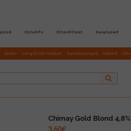
-pood
Ostuinfo
Ettevõttest
Kauplused
Siider
Long Drink/Kokteil
Karastusjoogid
Näksid
Alk
Chimay Gold Blond 4,8%
3.60€