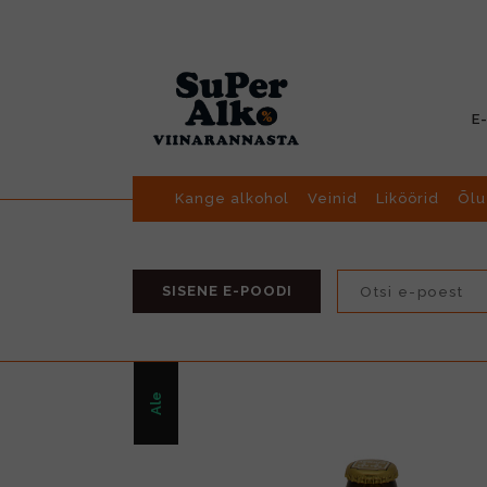
E
Kange alkohol
Veinid
Liköörid
Õlu
SISENE E-POODI
Ale