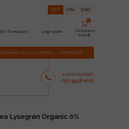
EST
FIN
ENG
0
Ostukorv
EU Transport
Logi sisse
0.00€
oholivaba Vein Õlu/Kokteil
KINGIIDEED
e-poe kontakt:
2
6
21
+37
555
00
ea Lysegrøn Organic 0%