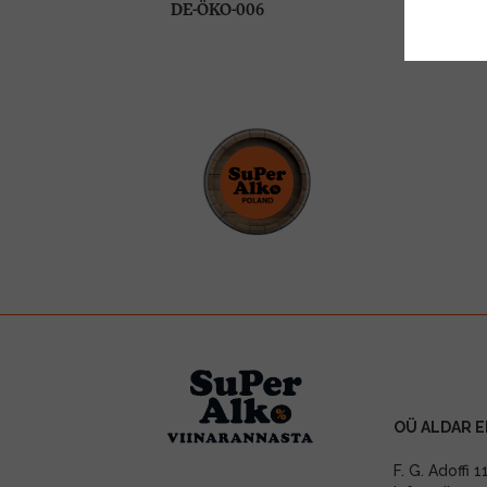
DE-ÖKO-006
OÜ ALDAR E
F. G. Adoffi 