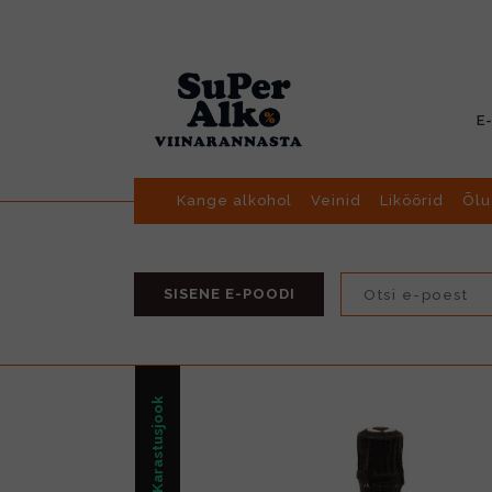
E
Kange alkohol
Veinid
Liköörid
Õlu
SISENE E-POODI
Karastusjook