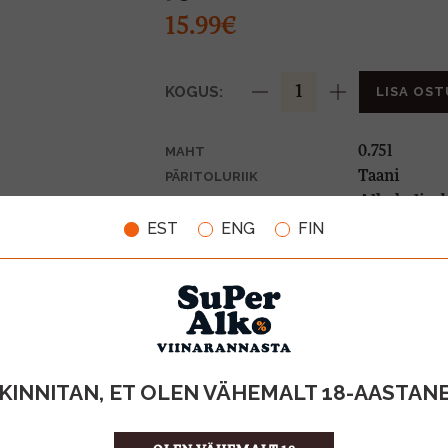
15.99€
KOGUS:
LISA OST
0.75l
MAHT
Taani
PÄRITOLURIIK
Alkoholivab
TOOTE LIIK
0,10€
EST
PANT
ENG
FIN
21.32 €/l
ÜHIKU HIND
5713814000
KOOD
6
KOGUS KASTIS
KINNITAN, ET OLEN VÄHEMALT 18-AASTAN