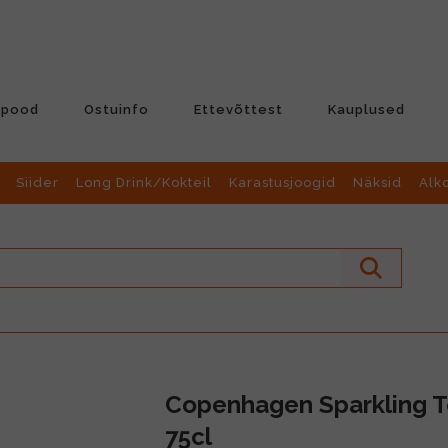
-pood
Ostuinfo
Ettevõttest
Kauplused
Siider
Long Drink/Kokteil
Karastusjoogid
Näksid
Alk
Copenhagen Sparkling T
75cl