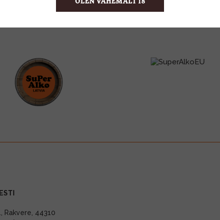
OLEN VÄHEMALT 18
ESTI
11, Rakvere, 44310