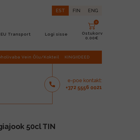
EST
FIN
ENG
0
Ostukorv
EU Transport
Logi sisse
0.00€
oholivaba Vein Õlu/Kokteil
KINGIIDEED
e-poe kontakt:
2
6
21
+37
555
00
iajook 50cl TIN