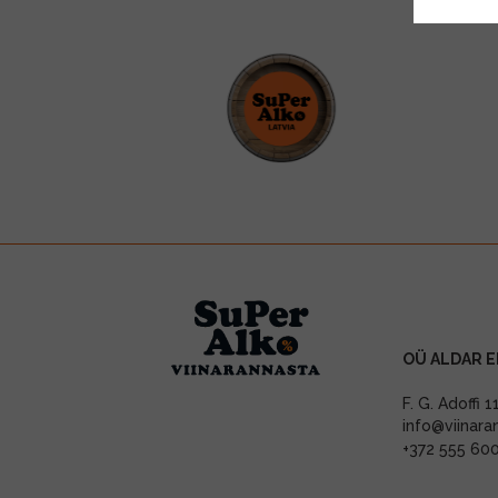
OÜ ALDAR E
F. G. Adoffi 
info@viinara
+372 555 60