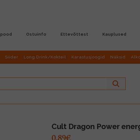
-pood
Ostuinfo
Ettevõttest
Kauplused
Siider
Long Drink/Kokteil
Karastusjoogid
Näksid
Alk
Cult Dragon Power energ
0.89€