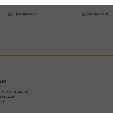
ESTI
11, Rakvere, 44310
nnasta.ee
021