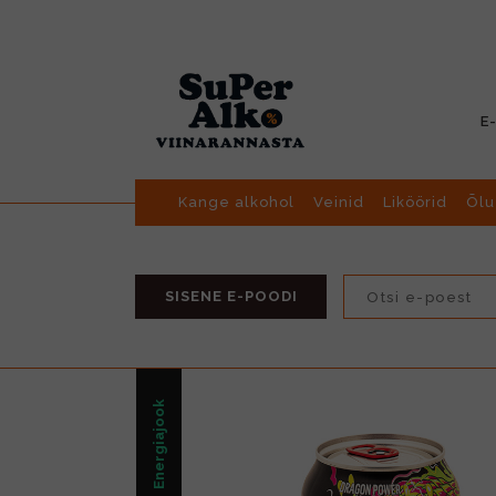
E
Kange alkohol
Veinid
Liköörid
Õlu
SISENE E-POODI
Energiajook