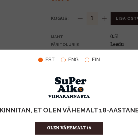
KOGUS:
LISA OST
0.5l
MAHT
Leedu
PÄRITOLURIIK
Energiajoo
TOOTE LIIK
EST
ENG
FIN
0,10€
PANT
1.78 €/l
ÜHIKU HIND
4770477232
KOOD
24
KOGUS KASTIS
KINNITAN, ET OLEN VÄHEMALT 18-AASTAN
OLEN VÄHEMALT 18