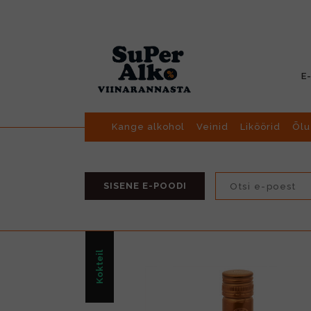
E
Kange alkohol
Veinid
Liköörid
Õlu
SISENE E-POODI
Kokteil