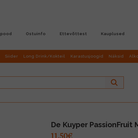
-pood
Ostuinfo
Ettevõttest
Kauplused
Siider
Long Drink/Kokteil
Karastusjoogid
Näksid
Alk
De Kuyper PassionFruit M
11.50€