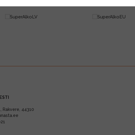
ESTI
11, Rakvere, 44310
nnasta.ee
021