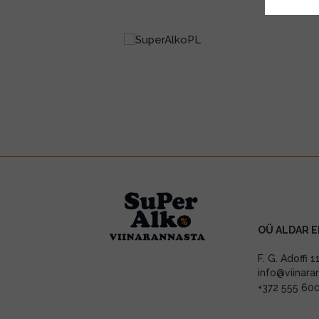
OÜ ALDAR E
F. G. Adoffi 
info@viinara
+372 555 60