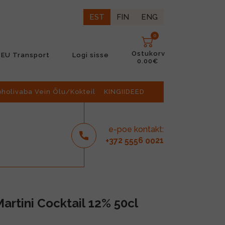
EST
FIN
ENG
0
Ostukorv
EU Transport
Logi sisse
0.00€
oholivaba Vein Õlu/Kokteil
KINGIIDEED
e-poe kontakt:
2
6
21
+37
555
00
artini Cocktail 12% 50cl