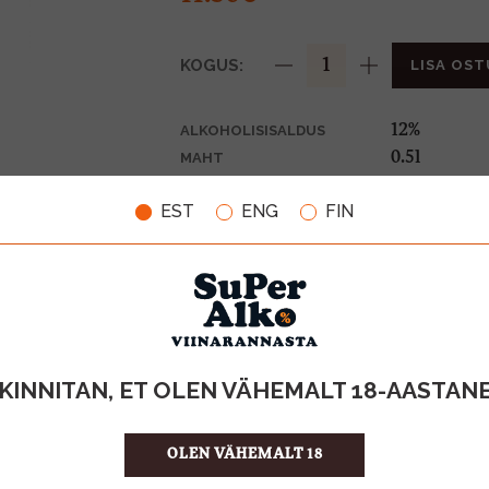
KOGUS:
LISA OST
12%
ALKOHOLISISALDUS
0.5l
MAHT
Holland
PÄRITOLURIIK
EST
ENG
FIN
Muu alkoho
TOOTE LIIK
23.00 €/l
ÜHIKU HIND
8710625019
KOOD
6
KOGUS KASTIS
KINNITAN, ET OLEN VÄHEMALT 18-AASTAN
OLEN VÄHEMALT 18