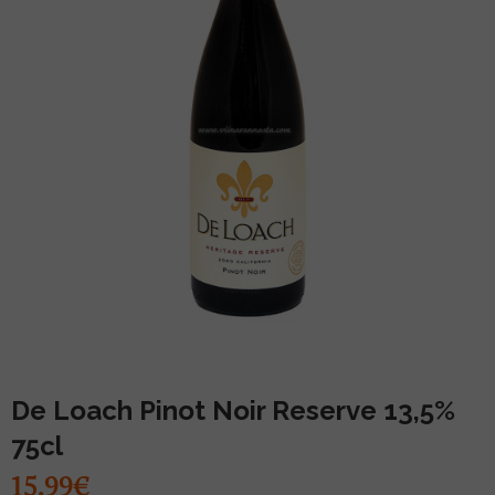
MUU PIIRITUSJOOK
GLÖGI
TEKIILA
HÕRGUTAJA
De Loach Pinot Noir Reserve 13,5%
75cl
15.99€