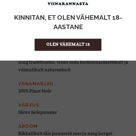
SOBIVUS TOIDUGA
KINNITAN, ET OLEN VÄHEMALT 18-
AASTANE
VEINIMAJA
DE LOACH veinimaja asub California
OLEN VÄHEMALT 18
päikeseküllaste nõlvadel, kus valmistatakse
unikaalseid veine, mis austavad kohalikku pinnast
ning traditsioone, tehes seda keskonnasäästlikult ja
võimalikult naturaalselt.
VIINAMARJAD
100% Pinot Noir
VÄRVUS
Särav helepunane
AROOM
Rikkalikult täis punaseid marju ning kerget