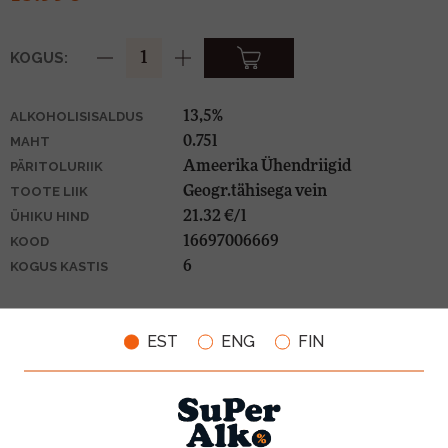
KOGUS:
13,5%
ALKOHOLISISALDUS
0.75l
MAHT
Ameerika Ühendriigid
PÄRITOLURIIK
Geogr.tähisega vein
TOOTE LIIK
21.32 €/l
ÜHIKU HIND
16697006669
KOOD
6
KOGUS KASTIS
EST
ENG
FIN