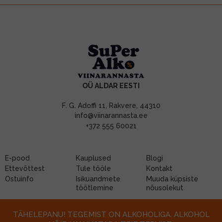
OÜ ALDAR EESTI
F. G. Adoffi 11, Rakvere, 44310
info@viinarannasta.ee
+372 555 60021
E-pood
Kauplused
Blogi
Ettevõttest
Tule tööle
Kontakt
Ostuinfo
Isikuandmete
Muuda küpsiste
töötlemine
nõusolekut
TÄHELEPANU! TEGEMIST ON ALKOHOLIGA. ALKOHOL