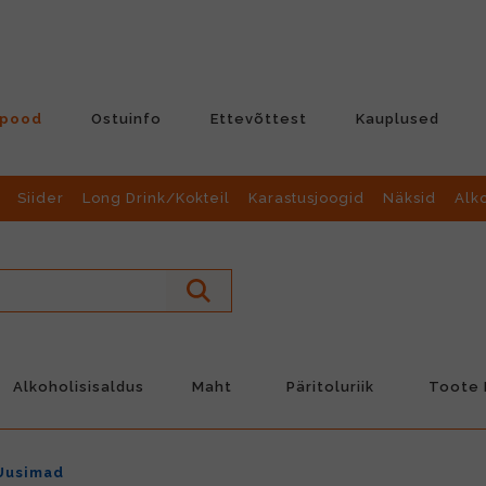
-pood
Ostuinfo
Ettevõttest
Kauplused
Siider
Long Drink/Kokteil
Karastusjoogid
Näksid
Alk
Alkoholisisaldus
Maht
Päritoluriik
Toote L
Uusimad