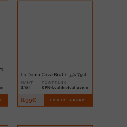
5%
La Dama Cava Brut 11,5% 75cl
MAHT
TOOTE LIIK
in
0.75l
KPN-kvaliteetvahuvein
8.99€
I
LISA OSTUKORVI