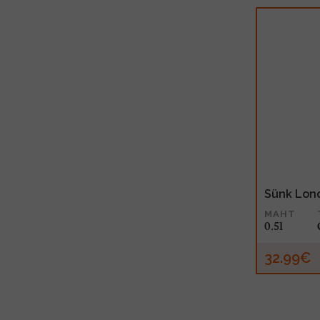
Sünk Lond
MAHT
0.5l
32.99€