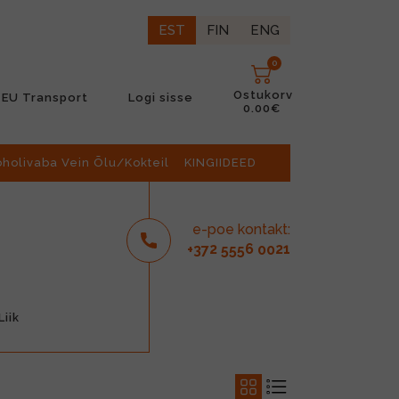
EST
FIN
ENG
0
Ostukorv
EU Transport
Logi sisse
0.00€
oholivaba Vein Õlu/Kokteil
KINGIIDEED
e-poe kontakt:
2
6
21
+37
555
00
iik