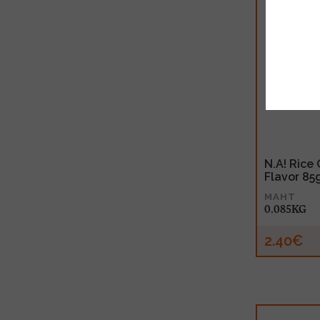
N.A! Rice 
Flavor 85
MAHT
0.085KG
2.40€