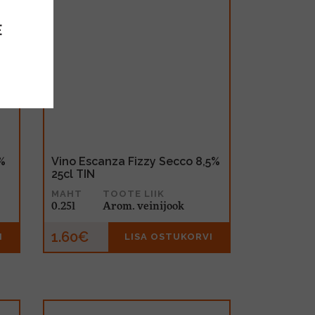
E
%
Vino Escanza Fizzy Secco 8,5%
25cl TIN
MAHT
TOOTE LIIK
0.25l
Arom. veinijook
1.60€
I
LISA OSTUKORVI