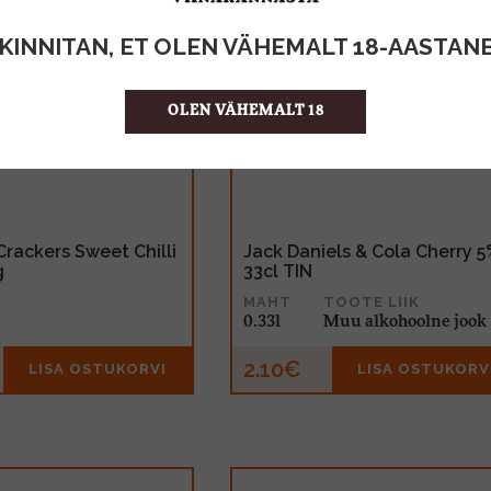
KINNITAN, ET OLEN VÄHEMALT 18-AASTAN
OLEN VÄHEMALT 18
Crackers Sweet Chilli
Jack Daniels & Cola Cherry 5
g
33cl TIN
MAHT
TOOTE LIIK
0.33l
Muu alkohoolne jook
2.10€
LISA OSTUKORVI
LISA OSTUKORV