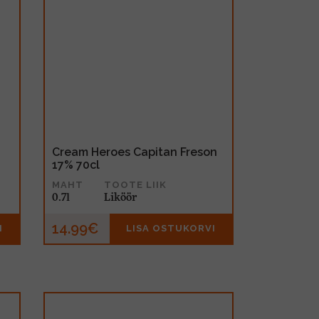
Cream Heroes Capitan Freson
17% 70cl
MAHT
TOOTE LIIK
0.7l
Liköör
14.99€
I
LISA OSTUKORVI