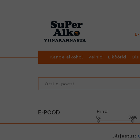
E
Kange alkohol
Veinid
Liköörid
Õlu
E-POOD
Hind
0€
399€
Järjestus: