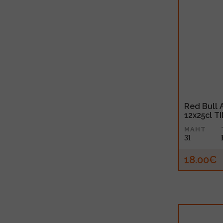
Red Bull 
12x25cl T
MAHT
3l
18.00€