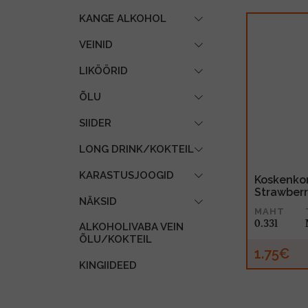
KANGE ALKOHOL
VEINID
LIKÖÖRID
ÕLU
SIIDER
LONG DRINK/KOKTEIL
KARASTUSJOOGID
Koskenkor
Strawberr
NÄKSID
MAHT
0.33l
ALKOHOLIVABA VEIN
ÕLU/KOKTEIL
1.75€
KINGIIDEED