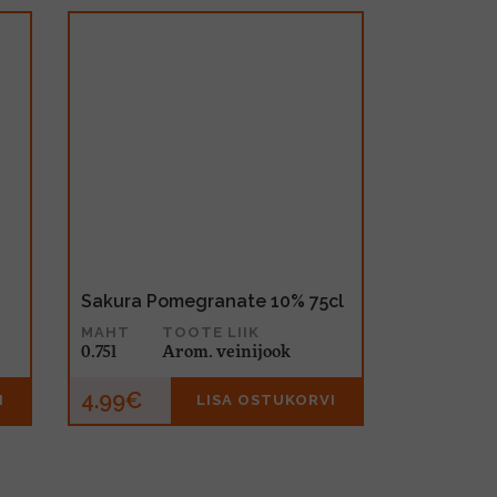
Sakura Pomegranate 10% 75cl
MAHT
TOOTE LIIK
0.75l
Arom. veinijook
4.99€
I
LISA OSTUKORVI