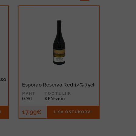
sso
Esporao Reserva Red 14% 75cl
MAHT
TOOTE LIIK
0.75l
KPN-vein
17.99€
I
LISA OSTUKORVI