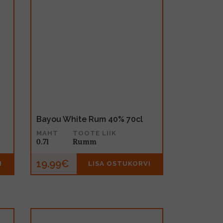
Bayou White Rum 40% 70cl
MAHT
TOOTE LIIK
0.7l
Rumm
19.99€
I
LISA OSTUKORVI