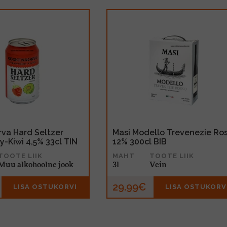
va Hard Seltzer
Masi Modello Trevenezie Ro
y-Kiwi 4,5% 33cl TIN
12% 300cl BIB
TOOTE LIIK
MAHT
TOOTE LIIK
Muu alkohoolne jook
3l
Vein
29.99€
LISA OSTUKORVI
LISA OSTUKORV