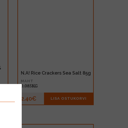
%
N.A! Rice Crackers Sea Salt 85g
MAHT
0.085KG
2.40€
I
LISA OSTUKORVI