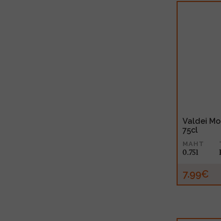
Valdei Mol
75cl
MAHT
0.75l
7.99€