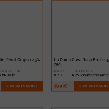
ini Pinot Grigio 12,5%
La Dama Cava Rose Brut 11,
75cl
TOOTE LIIK
MAHT
TOOTE LIIK
KPN-vein
0.75l
KPN-kvaliteetvahuve
8.99€
LISA OSTUKORVI
LISA OSTUKORV