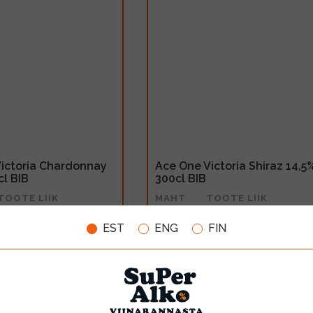
ictoria Chardonnay
Ace One Victoria Shiraz 14,5
cl BIB
300cl BIB
TOOTE LIIK
MAHT
TOOTE LIIK
Geogr.tähisega vein
3l
Geogr.tähisega vein
EST
ENG
FIN
20.99€
LISA OSTUKORVI
LISA OSTUKORV