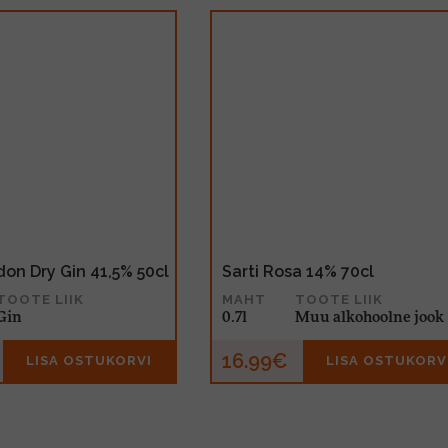
on Dry Gin 41,5% 50cl
Sarti Rosa 14% 70cl
TOOTE LIIK
MAHT
TOOTE LIIK
Gin
0.7l
Muu alkohoolne jook
16.99€
LISA OSTUKORVI
LISA OSTUKORV