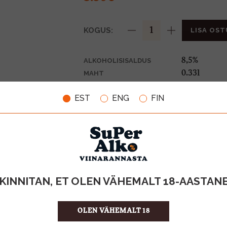
KOGUS:
LISA OST
8,5%
ALKOHOLISISALDUS
0.33l
MAHT
Belgia
PÄRITOLURIIK
EST
ENG
FIN
Õlu
TOOTE LIIK
0,10€
PANT
10.61 €/l
ÜHIKU HIND
4744485010
KOOD
24
KOGUS KASTIS
KINNITAN, ET OLEN VÄHEMALT 18-AASTAN
OLEN VÄHEMALT 18