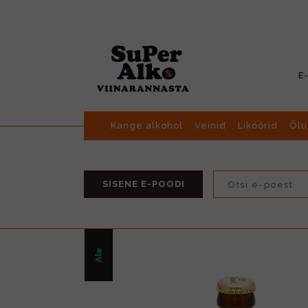
E
Kange alkohol
Veinid
Liköörid
Õlu
SISENE E-POODI
Ale