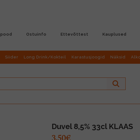
-pood
Ostuinfo
Ettevõttest
Kauplused
Siider
Long Drink/Kokteil
Karastusjoogid
Näksid
Alk
Duvel 8,5% 33cl KLAAS
3.50€