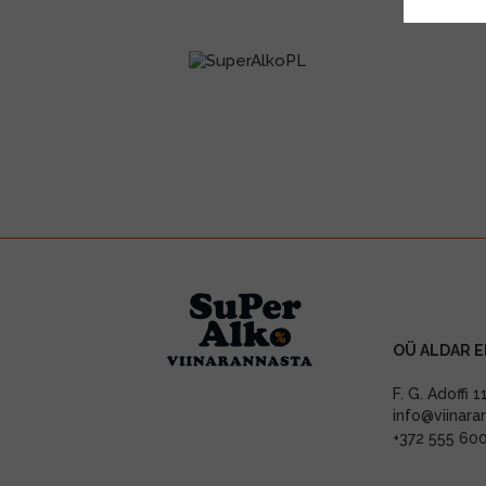
OÜ ALDAR E
F. G. Adoffi 
info@viinara
+372 555 60