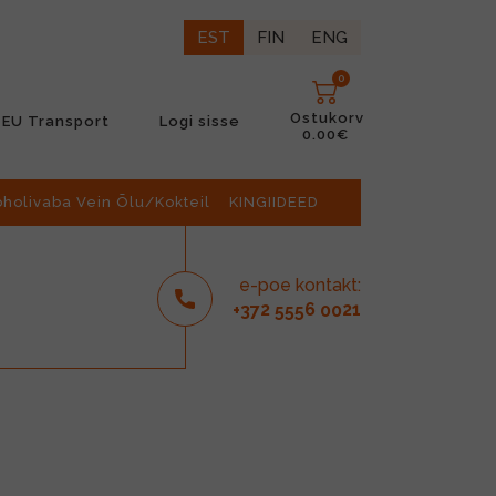
EST
FIN
ENG
0
Ostukorv
EU Transport
Logi sisse
0.00€
oholivaba Vein Õlu/Kokteil
KINGIIDEED
e-poe kontakt:
2
6
21
+37
555
00