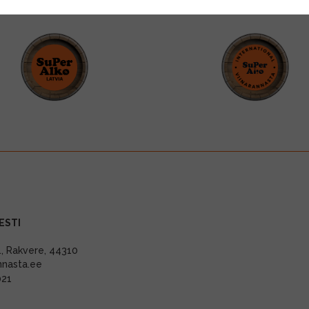
ESTI
11, Rakvere, 44310
nnasta.ee
021